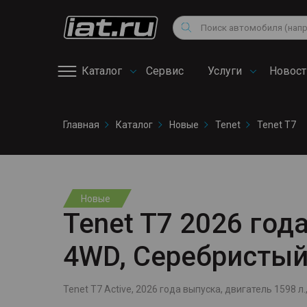
Мотоциклы
Vo
Снегоходы
Поиск
Au
Квадроциклы
Ci
Каталог
Сервис
Услуги
Новост
Онлайн запись на
Главная
Каталог
Новые
Tenet
Tenet T7
сервис
Новые
Tenet T7 2026 года
4WD, Серебристы
Tenet T7 Active, 2026 года выпуска, двигатель 1598 л.,