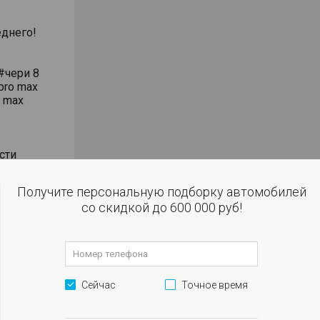
днего!
#чери 8
pro max
o max
сти
влением
Получите персональную подборку автомобилей
со скидкой до 600 000 руб!
 огни
м
Сейчас
Точное время