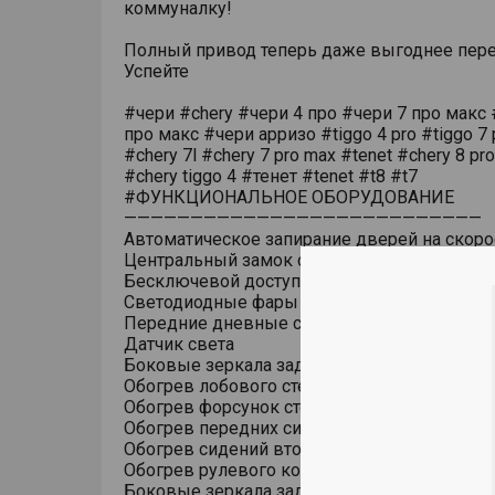
коммуналку!
Полный привод теперь даже выгоднее пере
Успейте
#чери #chery #чери 4 про #чери 7 про макс 
про макс #чери арризо #tiggo 4 pro #tiggo 7 
#chery 7l #chery 7 pro max #tenet #chery 8 pr
#chery tiggo 4 #тенет #tenet #t8 #t7
#ФУНКЦИОНАЛЬНОЕ ОБОРУДОВАНИЕ
———————————————————————————
Автоматическое запирание дверей на скоро
Центральный замок с дистанционным упра
Бесключевой доступ (ключ в кармане)
Светодиодные фары основного света
Передние дневные светодиодные ходовые
Датчик света
Боковые зеркала заднего вида с обогрево
Обогрев лобового стекла
Обогрев форсунок стеклоомывателя
Обогрев передних сидений
Обогрев сидений второго ряда
Обогрев рулевого колеса
Боковые зеркала заднего вида с