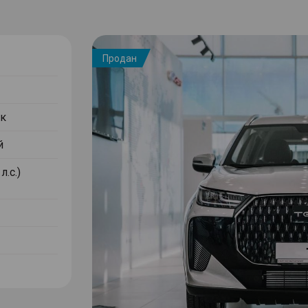
Продан
к
й
л.с.)