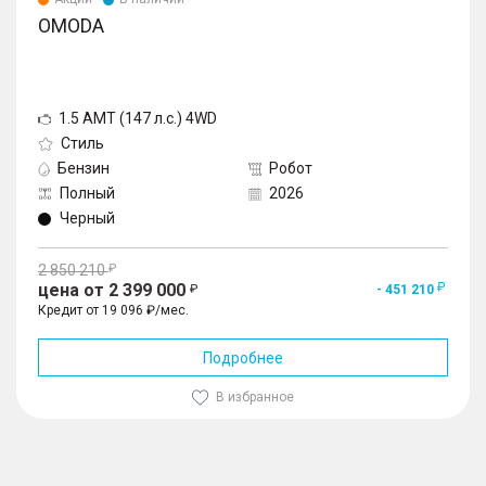
OMODA
1.5 AMT (147 л.с.) 4WD
Стиль
Бензин
Робот
Полный
2026
Черный
2 850 210
цена от 2 399 000
- 451 210
Кредит от 19 096 ₽/мес.
Подробнее
В избранное
1
/
10