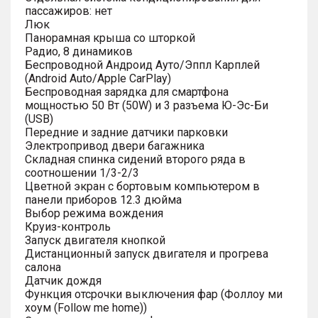
пассажиров: нет
Люк
Панорамная крыша со шторкой
Радио, 8 динамиков
Беспроводной Андроид Ауто/Эппл Карплей
(Android Auto/Apple CarPlay)
Беспроводная зарядка для смартфона
мощностью 50 Вт (50W) и 3 разъема Ю-Эс-Би
(USB)
Передние и задние датчики парковки
Электропривод двери багажника
Складная спинка сидений второго ряда в
соотношении 1/3-2/3
Цветной экран с бортовым компьютером в
панели приборов 12.3 дюйма
Выбор режима вождения
Круиз-контроль
Запуск двигателя кнопкой
Дистанционный запуск двигателя и прогрева
салона
Датчик дождя
Функция отсрочки выключения фар (Фоллоу ми
хоум (Follow me home))