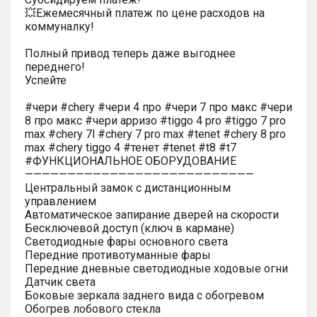
💥Ежемесячный платеж по цене расходов на
коммуналку!
Полный привод теперь даже выгоднее
переднего!
Успейте
#чери #chery #чери 4 про #чери 7 про макс #чери
8 про макс #чери арризо #tiggo 4 pro #tiggo 7 pro
max #chery 7l #chery 7 pro max #tenet #chery 8 pro
max #chery tiggo 4 #тенет #tenet #t8 #t7
#ФУНКЦИОНАЛЬНОЕ ОБОРУДОВАНИЕ
———————————————————————————
Центральный замок с дистанционным
управлением
Автоматическое запирание дверей на скорости
Бесключевой доступ (ключ в кармане)
Светодиодные фары основного света
Передние противотуманные фары
Передние дневные светодиодные ходовые огни
Датчик света
Боковые зеркала заднего вида с обогревом
Обогрев лобового стекла