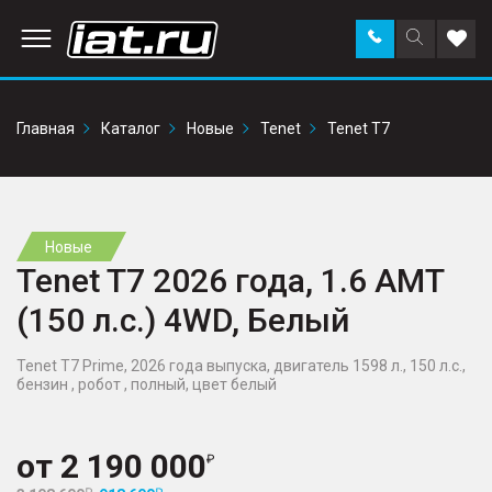
Заказать
Поиск
Доба
звонок
по
в
сайту
избр
Главная
Каталог
Новые
Tenet
Tenet T7
Новые
Tenet T7 2026 года, 1.6 AMT
(150 л.с.) 4WD, Белый
Tenet T7 Prime, 2026 года выпуска, двигатель 1598 л., 150 л.с.,
бензин , робот , полный, цвет белый
от
2 190 000