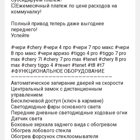
💥Ежемесячный платеж по цене расходов на
коммуналку!
Полный привод теперь даже выгоднее
переднего!
Успейте
#чери #chery #чери 4 про #чери 7 про макс #чери
8 про макс #чери арризо #tiggo 4 pro #tiggo 7 pro
max #chery 7l #chery 7 pro max #tenet #chery 8 pro
max #chery tiggo 4 #тенет #tenet #t8 #t7
#ФУНКЦИОНАЛЬНОЕ ОБОРУДОВАНИЕ
———————————————————————————
Автоматическое запирание дверей на скорости
Центральный замок с дистанционным
управлением
Бесключевой доступ (ключ в кармане)
Светодиодные фары основного света
Передние дневные светодиодные ходовые огни
Датчик света
Боковые зеркала заднего вида с обогревом
Обогрев лобового стекла
Обогрев форсунок стеклоомывателя