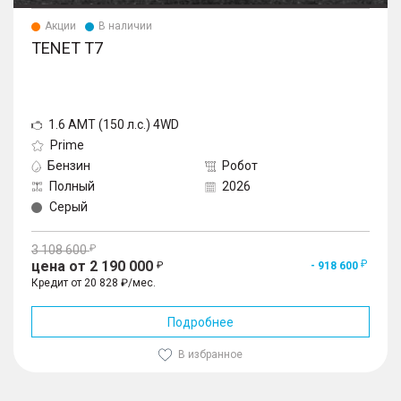
Акции
В наличии
TENET T7
1.6 AMT (150 л.с.) 4WD
Prime
Бензин
Робот
Полный
2026
Серый
3 108 600
цена от 2 190 000
- 918 600
Кредит от 20 828 ₽/мес.
Подробнее
В избранное
1
/
10