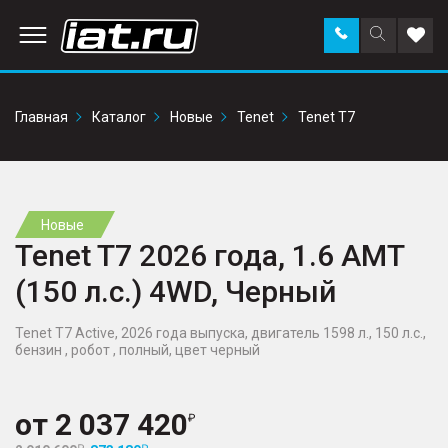
Заказать
Поиск
Доба
звонок
по
в
сайту
избр
Главная
Каталог
Новые
Tenet
Tenet T7
Новые
Tenet T7 2026 года, 1.6 AMT
(150 л.с.) 4WD, Черный
Tenet T7 Active, 2026 года выпуска, двигатель 1598 л., 150 л.с.,
бензин , робот , полный, цвет черный
от
2 037 420