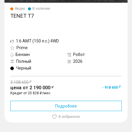
Акции
В наличии
TENET T7
1.6 AMT (150 л.с.) 4WD
Prime
Бензин
Робот
Полный
2026
Черный
3 108 600
цена от 2 190 000
- 918 600
Кредит от 20 828 ₽/мес.
Подробнее
В избранное
1
/
10