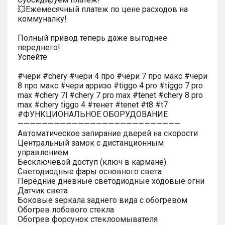
💥Ежемесячный платеж по цене расходов на
коммуналку!
Полный привод теперь даже выгоднее
переднего!
Успейте
#чери #chery #чери 4 про #чери 7 про макс #чери
8 про макс #чери арризо #tiggo 4 pro #tiggo 7 pro
max #chery 7l #chery 7 pro max #tenet #chery 8 pro
max #chery tiggo 4 #тенет #tenet #t8 #t7
#ФУНКЦИОНАЛЬНОЕ ОБОРУДОВАНИЕ
———————————————————————————
Автоматическое запирание дверей на скорости
Центральный замок с дистанционным
управлением
Бесключевой доступ (ключ в кармане)
Светодиодные фары основного света
Передние дневные светодиодные ходовые огни
Датчик света
Боковые зеркала заднего вида с обогревом
Обогрев лобового стекла
Обогрев форсунок стеклоомывателя