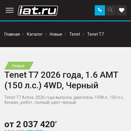
Заказать
Поиск
Доба
звонок
по
в
сайту
избр
Главная
Каталог
Новые
Tenet
Tenet T7
Новые
Tenet T7 2026 года, 1.6 AMT
(150 л.с.) 4WD, Черный
Tenet T7 Active, 2026 года выпуска, двигатель 1598 л., 150 л.с.,
бензин , робот , полный, цвет черный
от
2 037 420