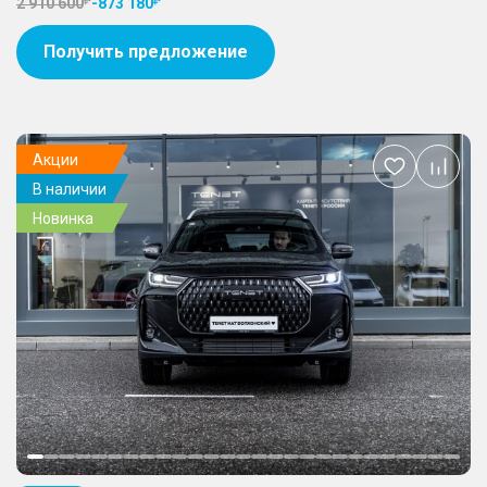
2 910 600
-
873 180
Получить предложение
Акции
Добавить
В наличии
в
избранное
Новинка