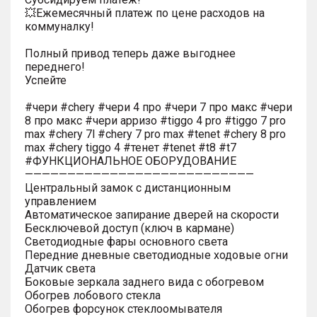
💥Ежемесячный платеж по цене расходов на
коммуналку!
Полный привод теперь даже выгоднее
переднего!
Успейте
#чери #chery #чери 4 про #чери 7 про макс #чери
8 про макс #чери арризо #tiggo 4 pro #tiggo 7 pro
max #chery 7l #chery 7 pro max #tenet #chery 8 pro
max #chery tiggo 4 #тенет #tenet #t8 #t7
#ФУНКЦИОНАЛЬНОЕ ОБОРУДОВАНИЕ
———————————————————————————
Центральный замок с дистанционным
управлением
Автоматическое запирание дверей на скорости
Бесключевой доступ (ключ в кармане)
Светодиодные фары основного света
Передние дневные светодиодные ходовые огни
Датчик света
Боковые зеркала заднего вида с обогревом
Обогрев лобового стекла
Обогрев форсунок стеклоомывателя