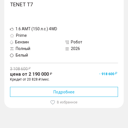
TENET T7
1.6 AMT (150 л.с.) 4WD
Prime
Бензин
Робот
Полный
2026
Белый
3 108 600
цена от 2 190 000
- 918 600
Кредит от 20 828 ₽/мес.
Подробнее
В избранное
1
/
10