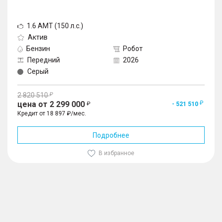
1.6 AMT (150 л.с.)
Актив
Бензин
Робот
Передний
2026
Серый
2 820 510
цена от 2 299 000
- 521 510
Кредит от 18 897 ₽/мес.
Подробнее
В избранное
1
/
10