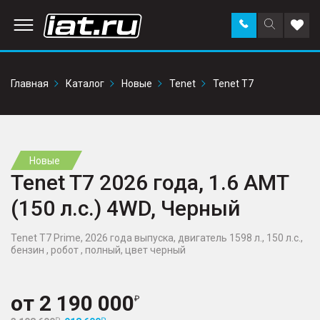
Заказать
Поиск
Доба
звонок
по
в
сайту
избр
Главная
Каталог
Новые
Tenet
Tenet T7
Новые
Tenet T7 2026 года, 1.6 AMT
(150 л.с.) 4WD, Черный
Tenet T7 Prime, 2026 года выпуска, двигатель 1598 л., 150 л.с.,
бензин , робот , полный, цвет черный
от
2 190 000