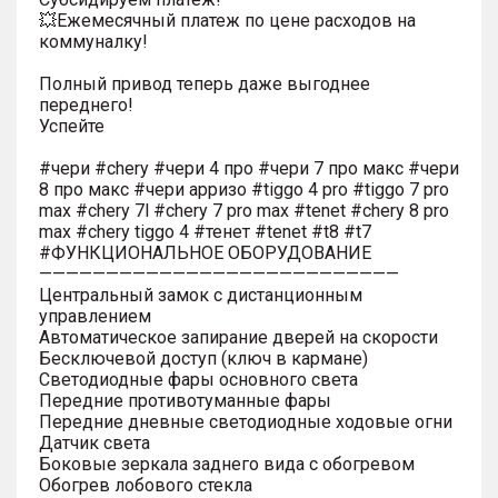
💥Ежемесячный платеж по цене расходов на
коммуналку!
Полный привод теперь даже выгоднее
переднего!
Успейте
#чери #chery #чери 4 про #чери 7 про макс #чери
8 про макс #чери арризо #tiggo 4 pro #tiggo 7 pro
max #chery 7l #chery 7 pro max #tenet #chery 8 pro
max #chery tiggo 4 #тенет #tenet #t8 #t7
#ФУНКЦИОНАЛЬНОЕ ОБОРУДОВАНИЕ
———————————————————————————
Центральный замок с дистанционным
управлением
Автоматическое запирание дверей на скорости
Бесключевой доступ (ключ в кармане)
Светодиодные фары основного света
Передние противотуманные фары
Передние дневные светодиодные ходовые огни
Датчик света
Боковые зеркала заднего вида с обогревом
Обогрев лобового стекла