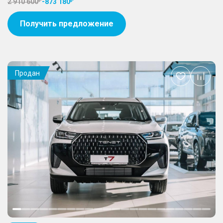
2 910 600
-
873 180
Получить предложение
Продан
Добавить
в
избранное