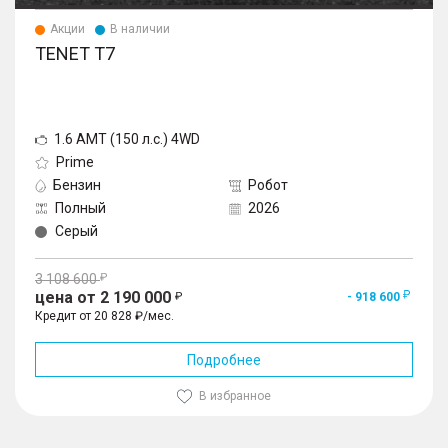
Акции
В наличии
TENET T7
1.6 AMT (150 л.с.) 4WD
Prime
Бензин
Робот
Полный
2026
Серый
3 108 600
цена от 2 190 000
- 918 600
Кредит от 20 828 ₽/мес.
Подробнее
В избранное
1
/
10