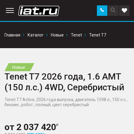
Заказать
Поиск
Доба
звонок
по
в
сайту
избр
Главная
Каталог
Новые
Tenet
Tenet T7
Новые
Tenet T7 2026 года, 1.6 AMT
(150 л.с.) 4WD, Серебристый
Tenet T7 Active, 2026 года выпуска, двигатель 1598 л., 150 л.с.,
бензин , робот , полный, цвет серебристый
от
2 037 420