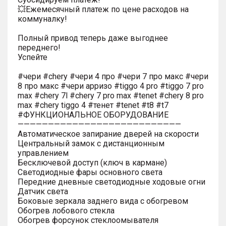
💥Ежемесячный платеж по цене расходов на
коммуналку!
Полный привод теперь даже выгоднее
переднего!
Успейте
#чери #chery #чери 4 про #чери 7 про макс #чери
8 про макс #чери арризо #tiggo 4 pro #tiggo 7 pro
max #chery 7l #chery 7 pro max #tenet #chery 8 pro
max #chery tiggo 4 #тенет #tenet #t8 #t7
#ФУНКЦИОНАЛЬНОЕ ОБОРУДОВАНИЕ
———————————————————————————
Автоматическое запирание дверей на скорости
Центральный замок с дистанционным
управлением
Бесключевой доступ (ключ в кармане)
Светодиодные фары основного света
Передние дневные светодиодные ходовые огни
Датчик света
Боковые зеркала заднего вида с обогревом
Обогрев лобового стекла
Обогрев форсунок стеклоомывателя