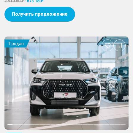
2 910 600
-
873 180
Получить предложение
Продан
Добавить
в
избранное