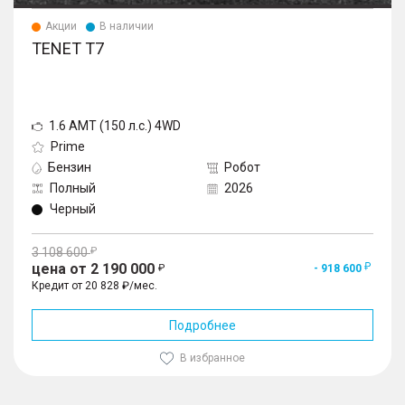
Акции
В наличии
TENET T7
1.6 AMT (150 л.с.) 4WD
Prime
Бензин
Робот
Полный
2026
Черный
3 108 600
цена от 2 190 000
- 918 600
Кредит от 20 828 ₽/мес.
Подробнее
В избранное
1
/
10