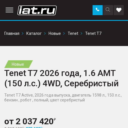
Заказать
Поиск
Доба
звонок
по
в
сайту
избр
Главная
Каталог
Новые
Tenet
Tenet T7
Новые
Tenet T7 2026 года, 1.6 AMT
(150 л.с.) 4WD, Серебристый
Tenet T7 Active, 2026 года выпуска, двигатель 1598 л., 150 л.с.,
бензин , робот , полный, цвет серебристый
от
2 037 420