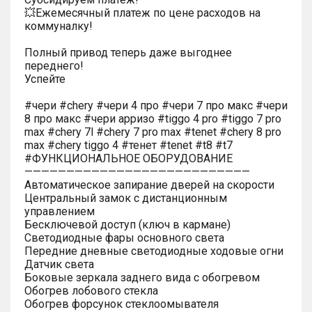
💥Ежемесячный платеж по цене расходов на
коммуналку!
Полный привод теперь даже выгоднее
переднего!
Успейте
#чери #chery #чери 4 про #чери 7 про макс #чери
8 про макс #чери арризо #tiggo 4 pro #tiggo 7 pro
max #chery 7l #chery 7 pro max #tenet #chery 8 pro
max #chery tiggo 4 #тенет #tenet #t8 #t7
#ФУНКЦИОНАЛЬНОЕ ОБОРУДОВАНИЕ
———————————————————————————
Автоматическое запирание дверей на скорости
Центральный замок с дистанционным
управлением
Бесключевой доступ (ключ в кармане)
Светодиодные фары основного света
Передние дневные светодиодные ходовые огни
Датчик света
Боковые зеркала заднего вида с обогревом
Обогрев лобового стекла
Обогрев форсунок стеклоомывателя