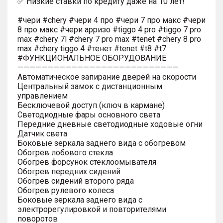
✅ Низкие ставки по кредиту даже на 10 лет!
#чери #chery #чери 4 про #чери 7 про макс #чери
8 про макс #чери арризо #tiggo 4 pro #tiggo 7 pro
max #chery 7l #chery 7 pro max #tenet #chery 8 pro
max #chery tiggo 4 #тенет #tenet #t8 #t7
#ФУНКЦИОНАЛЬНОЕ ОБОРУДОВАНИЕ
———————————————————————————
Автоматическое запирание дверей на скорости
Центральный замок с дистанционным
управлением
Бесключевой доступ (ключ в кармане)
Светодиодные фары основного света
Передние дневные светодиодные ходовые огни
Датчик света
Боковые зеркала заднего вида с обогревом
Обогрев лобового стекла
Обогрев форсунок стеклоомывателя
Обогрев передних сидений
Обогрев сидений второго ряда
Обогрев рулевого колеса
Боковые зеркала заднего вида с
электрорегулировкой и повторителями
поворотов