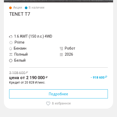
Акции
В наличии
TENET T7
1.6 AMT (150 л.с.) 4WD
Prime
Бензин
Робот
Полный
2026
Белый
3 108 600
цена от 2 190 000
- 918 600
Кредит от 20 828 ₽/мес.
Подробнее
В избранное
1
/
10