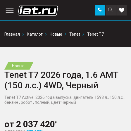
Заказать
Поиск
Доба
звонок
по
в
сайту
избр
Главная
Каталог
Новые
Tenet
Tenet T7
Новые
Tenet T7 2026 года, 1.6 AMT
(150 л.с.) 4WD, Черный
Tenet T7 Active, 2026 года выпуска, двигатель 1598 л., 150 л.с.,
бензин , робот , полный, цвет черный
от
2 037 420