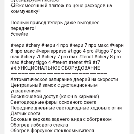
💥Ежемесячный платеж по цене расходов на
коммуналку!
Полный привод теперь даже выгоднее
переднего!
Успейте
#чери #chery #чери 4 про #чери 7 про макс #чери
8 про макс #чери арризо #tiggo 4 pro #tiggo 7 pro
max #chery 7l #chery 7 pro max #tenet #chery 8 pro
max #chery tiggo 4 #тенет #tenet #t8 #t7
#ФУНКЦИОНАЛЬНОЕ ОБОРУДОВАНИЕ
———————————————————————————
Автоматическое запирание дверей на скорости
Центральный замок с дистанционным
управлением
Бесключевой доступ (ключ в кармане)
Светодиодные фары основного света
Передние дневные светодиодные ходовые огни
Датчик света
Боковые зеркала заднего вида с обогревом
Обогрев лобового стекла
Обогрев форсунок стеклоомывателя