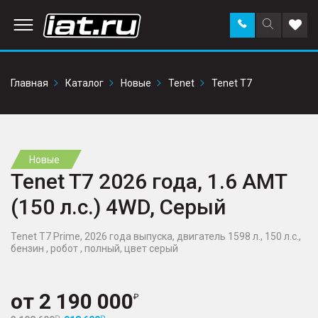
Заказать
Поиск
Доба
звонок
по
в
сайту
избр
Главная
Каталог
Новые
Tenet
Tenet T7
Новые
Tenet T7 2026 года, 1.6 AMT
(150 л.с.) 4WD, Серый
Tenet T7 Prime, 2026 года выпуска, двигатель 1598 л., 150 л.с.,
бензин , робот , полный, цвет серый
от
2 190 000