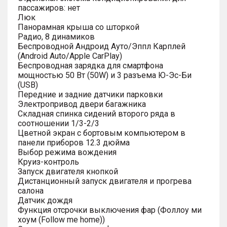
пассажиров: нет
Люк
Панорамная крыша со шторкой
Радио, 8 динамиков
Беспроводной Андроид Ауто/Эппл Карплей
(Android Auto/Apple CarPlay)
Беспроводная зарядка для смартфона
мощностью 50 Вт (50W) и 3 разъема Ю-Эс-Би
(USB)
Передние и задние датчики парковки
Электропривод двери багажника
Складная спинка сидений второго ряда в
соотношении 1/3-2/3
Цветной экран с бортовым компьютером в
панели приборов 12.3 дюйма
Выбор режима вождения
Круиз-контроль
Запуск двигателя кнопкой
Дистанционный запуск двигателя и прогрева
салона
Датчик дождя
Функция отсрочки выключения фар (Фоллоу ми
хоум (Follow me home))