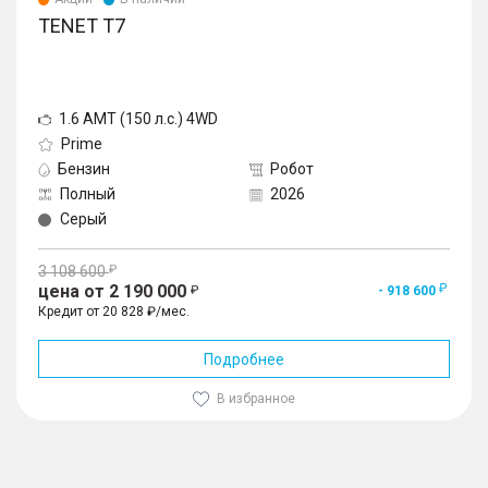
TENET T7
1.6 AMT (150 л.с.) 4WD
Prime
Бензин
Робот
Полный
2026
Серый
3 108 600
цена от 2 190 000
- 918 600
Кредит от 20 828 ₽/мес.
Подробнее
В избранное
1
/
10