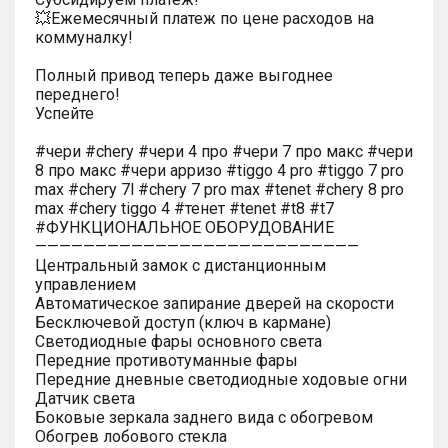
💥Ежемесячный платеж по цене расходов на
коммуналку!
Полный привод теперь даже выгоднее
переднего!
Успейте
#чери #chery #чери 4 про #чери 7 про макс #чери
8 про макс #чери арризо #tiggo 4 pro #tiggo 7 pro
max #chery 7l #chery 7 pro max #tenet #chery 8 pro
max #chery tiggo 4 #тенет #tenet #t8 #t7
#ФУНКЦИОНАЛЬНОЕ ОБОРУДОВАНИЕ
———————————————————————————
Центральный замок с дистанционным
управлением
Автоматическое запирание дверей на скорости
Бесключевой доступ (ключ в кармане)
Светодиодные фары основного света
Передние противотуманные фары
Передние дневные светодиодные ходовые огни
Датчик света
Боковые зеркала заднего вида с обогревом
Обогрев лобового стекла