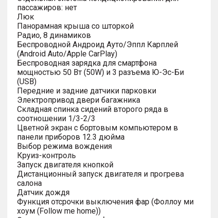
пассажиров: нет
Люк
Панорамная крыша со шторкой
Радио, 8 динамиков
Беспроводной Андроид Ауто/Эппл Карплей
(Android Auto/Apple CarPlay)
Беспроводная зарядка для смартфона
мощностью 50 Вт (50W) и 3 разъема Ю-Эс-Би
(USB)
Передние и задние датчики парковки
Электропривод двери багажника
Складная спинка сидений второго ряда в
соотношении 1/3-2/3
Цветной экран с бортовым компьютером в
панели приборов 12.3 дюйма
Выбор режима вождения
Круиз-контроль
Запуск двигателя кнопкой
Дистанционный запуск двигателя и прогрева
салона
Датчик дождя
Функция отсрочки выключения фар (Фоллоу ми
хоум (Follow me home))