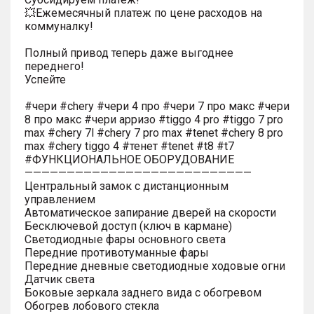
💥Ежемесячный платеж по цене расходов на
коммуналку!
Полный привод теперь даже выгоднее
переднего!
Успейте
#чери #chery #чери 4 про #чери 7 про макс #чери
8 про макс #чери арризо #tiggo 4 pro #tiggo 7 pro
max #chery 7l #chery 7 pro max #tenet #chery 8 pro
max #chery tiggo 4 #тенет #tenet #t8 #t7
#ФУНКЦИОНАЛЬНОЕ ОБОРУДОВАНИЕ
———————————————————————————
Центральный замок с дистанционным
управлением
Автоматическое запирание дверей на скорости
Бесключевой доступ (ключ в кармане)
Светодиодные фары основного света
Передние противотуманные фары
Передние дневные светодиодные ходовые огни
Датчик света
Боковые зеркала заднего вида с обогревом
Обогрев лобового стекла