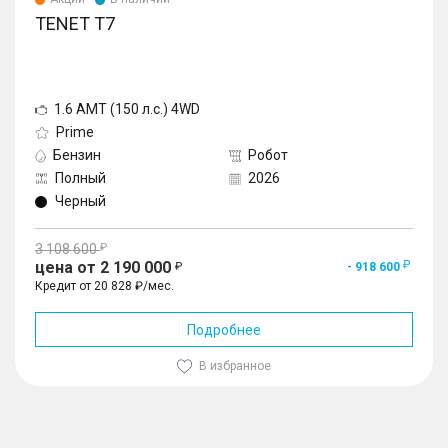
TENET T7
1.6 AMT (150 л.с.) 4WD
Prime
Бензин
Робот
Полный
2026
Черный
3 108 600
цена от 2 190 000
- 918 600
Кредит от 20 828 ₽/мес.
Подробнее
В избранное
1
/
10