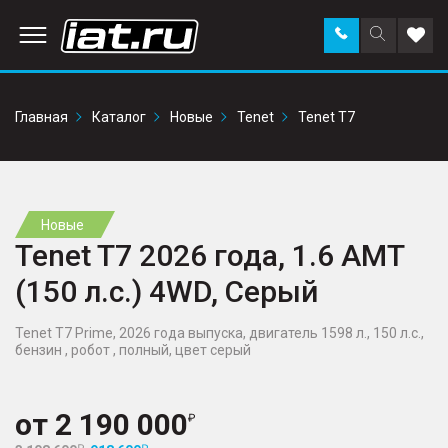
Заказать
Поиск
Доба
звонок
по
в
сайту
избр
Главная
Каталог
Новые
Tenet
Tenet T7
Новые
Tenet T7 2026 года, 1.6 AMT
(150 л.с.) 4WD, Серый
Tenet T7 Prime, 2026 года выпуска, двигатель 1598 л., 150 л.с.,
бензин , робот , полный, цвет серый
от
2 190 000