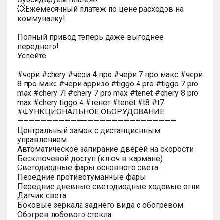
💥Ежемесячный платеж по цене расходов на
коммуналку!
Полный привод теперь даже выгоднее
переднего!
Успейте
#чери #chery #чери 4 про #чери 7 про макс #чери
8 про макс #чери арризо #tiggo 4 pro #tiggo 7 pro
max #chery 7l #chery 7 pro max #tenet #chery 8 pro
max #chery tiggo 4 #тенет #tenet #t8 #t7
#ФУНКЦИОНАЛЬНОЕ ОБОРУДОВАНИЕ
———————————————————————————
Центральный замок с дистанционным
управлением
Автоматическое запирание дверей на скорости
Бесключевой доступ (ключ в кармане)
Светодиодные фары основного света
Передние противотуманные фары
Передние дневные светодиодные ходовые огни
Датчик света
Боковые зеркала заднего вида с обогревом
Обогрев лобового стекла