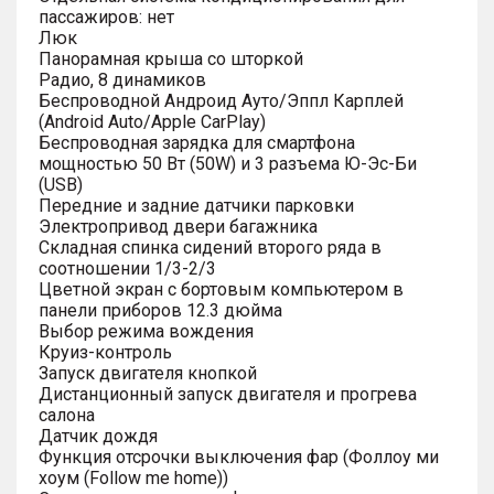
пассажиров: нет
Люк
Панорамная крыша со шторкой
Радио, 8 динамиков
Беспроводной Андроид Ауто/Эппл Карплей
(Android Auto/Apple CarPlay)
Беспроводная зарядка для смартфона
мощностью 50 Вт (50W) и 3 разъема Ю-Эс-Би
(USB)
Передние и задние датчики парковки
Электропривод двери багажника
Складная спинка сидений второго ряда в
соотношении 1/3-2/3
Цветной экран с бортовым компьютером в
панели приборов 12.3 дюйма
Выбор режима вождения
Круиз-контроль
Запуск двигателя кнопкой
Дистанционный запуск двигателя и прогрева
салона
Датчик дождя
Функция отсрочки выключения фар (Фоллоу ми
хоум (Follow me home))