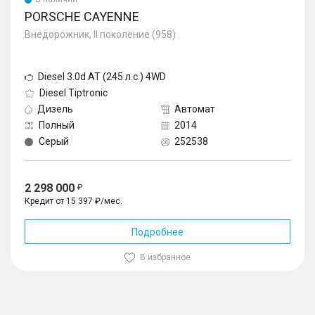
PORSCHE CAYENNE
Внедорожник, II поколение (958)
Diesel 3.0d AT (245 л.с.) 4WD
Diesel Tiptronic
Дизель
Автомат
Полный
2014
Серый
252538
2 298 000
Кредит от 15 397 ₽/мес.
Подробнее
В избранное
1
/
10