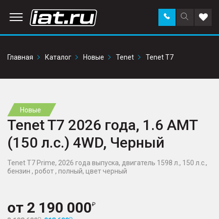
Заказать
Поиск
Доба
звонок
по
в
сайту
избр
Главная
Каталог
Новые
Tenet
Tenet T7
Новые
Tenet T7 2026 года, 1.6 AMT
(150 л.с.) 4WD, Черный
Tenet T7 Prime, 2026 года выпуска, двигатель 1598 л., 150 л.с.,
бензин , робот , полный, цвет черный
от
2 190 000