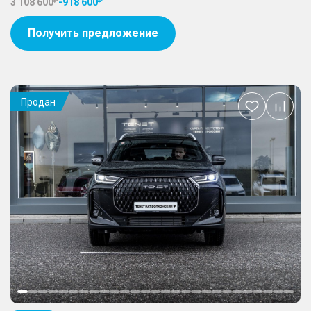
3 108 600
-
918 600
Получить предложение
Продан
Добавить
в
избранное