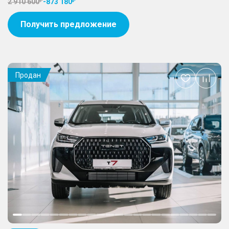
2 910 600
-
873 180
Получить предложение
Продан
Добавить
в
избранное