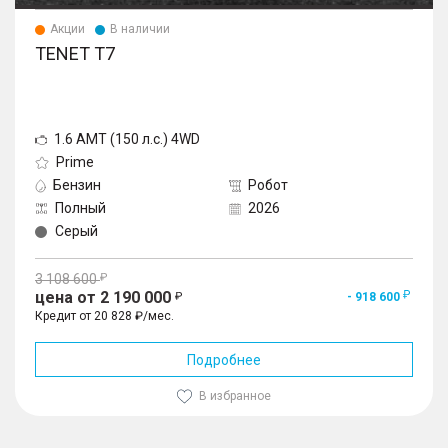
Акции
В наличии
TENET T7
1.6 AMT (150 л.с.) 4WD
Prime
Бензин
Робот
Полный
2026
Серый
3 108 600
цена от 2 190 000
- 918 600
Кредит от 20 828 ₽/мес.
Подробнее
В избранное
1
/
10