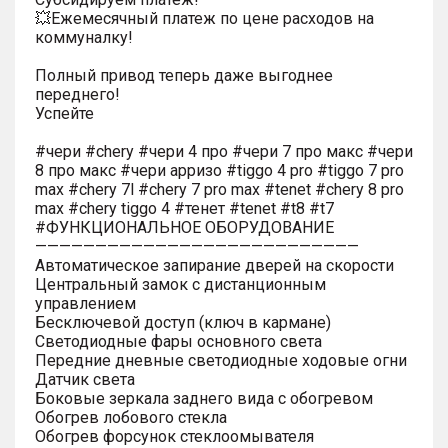
💥Ежемесячный платеж по цене расходов на
коммуналку!
Полный привод теперь даже выгоднее
переднего!
Успейте
#чери #chery #чери 4 про #чери 7 про макс #чери
8 про макс #чери арризо #tiggo 4 pro #tiggo 7 pro
max #chery 7l #chery 7 pro max #tenet #chery 8 pro
max #chery tiggo 4 #тенет #tenet #t8 #t7
#ФУНКЦИОНАЛЬНОЕ ОБОРУДОВАНИЕ
———————————————————————————
Автоматическое запирание дверей на скорости
Центральный замок с дистанционным
управлением
Бесключевой доступ (ключ в кармане)
Светодиодные фары основного света
Передние дневные светодиодные ходовые огни
Датчик света
Боковые зеркала заднего вида с обогревом
Обогрев лобового стекла
Обогрев форсунок стеклоомывателя