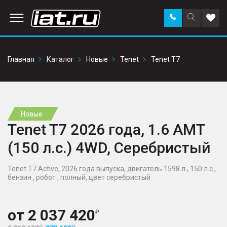
Заказать
Поиск
Доба
звонок
по
в
сайту
избр
Главная
Каталог
Новые
Tenet
Tenet T7
Новые
Tenet T7 2026 года, 1.6 AMT
(150 л.с.) 4WD, Серебристый
Tenet T7 Active, 2026 года выпуска, двигатель 1598 л., 150 л.с.,
бензин , робот , полный, цвет серебристый
от
2 037 420