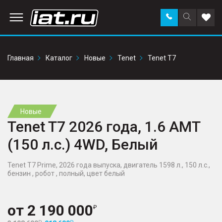
Заказать
Поиск
Доба
звонок
по
в
сайту
избр
Главная
Каталог
Новые
Tenet
Tenet T7
Новые
Tenet T7 2026 года, 1.6 AMT
(150 л.с.) 4WD, Белый
Tenet T7 Prime, 2026 года выпуска, двигатель 1598 л., 150 л.с.,
бензин , робот , полный, цвет белый
от
2 190 000