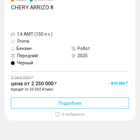
CHERY ARRIZO 8
1.6 AMT (150 л.с.)
Prime
Бензин
Робот
Передний
2025
Черный
3 060 000
цена от 2 250 000
- 810 000
Кредит от 20 502 ₽/мес.
Подробнее
В избранное
1
/
10