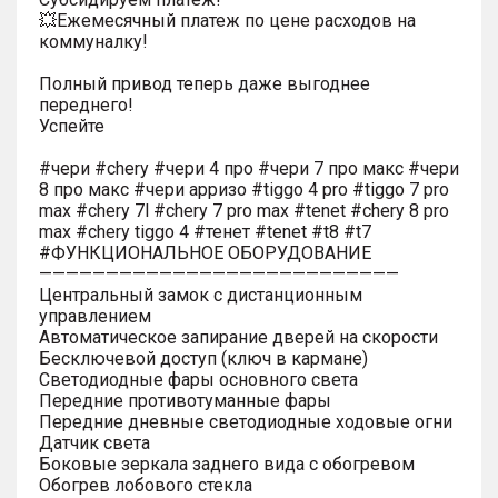
💥Ежемесячный платеж по цене расходов на
коммуналку!
Полный привод теперь даже выгоднее
переднего!
Успейте
#чери #chery #чери 4 про #чери 7 про макс #чери
8 про макс #чери арризо #tiggo 4 pro #tiggo 7 pro
max #chery 7l #chery 7 pro max #tenet #chery 8 pro
max #chery tiggo 4 #тенет #tenet #t8 #t7
#ФУНКЦИОНАЛЬНОЕ ОБОРУДОВАНИЕ
———————————————————————————
Центральный замок с дистанционным
управлением
Автоматическое запирание дверей на скорости
Бесключевой доступ (ключ в кармане)
Светодиодные фары основного света
Передние противотуманные фары
Передние дневные светодиодные ходовые огни
Датчик света
Боковые зеркала заднего вида с обогревом
Обогрев лобового стекла