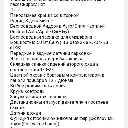
пассажиров: нет
Люк
Панорамная крыша со шторкой
Радио, 8 динамиков
Беспроводной Андроид Ауто/Эппл Карплей
(Android Auto/Apple CarPlay)
Беспроводная зарядка для смартфона
мощностью 50 Вт (50W) и 3 разъема Ю-Эс-Би
(USB)
Передние и задние датчики парковки
Электропривод двери багажника
Складная спинка сидений второго ряда в
соотношении 1/3-2/3
Цветной экран с бортовым компьютером в
панели приборов 12.3 дюйма
Выбор режима вождения
Круиз-контроль
Запуск двигателя кнопкой
Дистанционный запуск двигателя и прогрева
салона
Датчик дождя
Функция отсрочки выключения фар (Фоллоу ми
хоум (Follow me home))