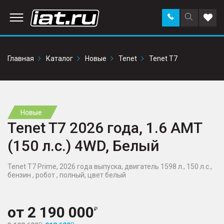
Заказать
Поиск
Доба
звонок
по
в
сайту
избр
Главная
Каталог
Новые
Tenet
Tenet T7
Новые
Tenet T7 2026 года, 1.6 AMT
(150 л.с.) 4WD, Белый
Tenet T7 Prime, 2026 года выпуска, двигатель 1598 л., 150 л.с.,
бензин , робот , полный, цвет белый
от
2 190 000