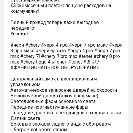
💥Ежемесячный платеж по цене расходов на
коммуналку!
Полный привод теперь даже выгоднее
переднего!
Успейте
#чери #chery #чери 4 про #чери 7 про макс #чери
8 про макс #чери арризо #tiggo 4 pro #tiggo 7 pro
max #chery 7l #chery 7 pro max #tenet #chery 8 pro
max #chery tiggo 4 #тенет #tenet #t8 #t7
#ФУНКЦИОНАЛЬНОЕ ОБОРУДОВАНИЕ
———————————————————————————
Центральный замок с дистанционным
управлением
Автоматическое запирание дверей на скорости
Бесключевой доступ (ключ в кармане)
Светодиодные фары основного света
Передние противотуманные фары
Передние дневные светодиодные ходовые огни
Датчик света
Боковые зеркала заднего вида с обогревом
Обогрев лобового стекла