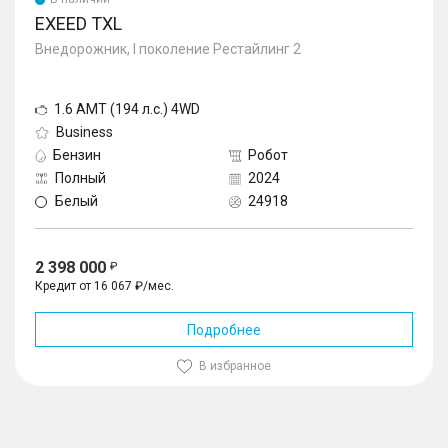
EXEED TXL
Внедорожник, I поколение Рестайлинг 2
1.6 AMT (194 л.с.) 4WD
Business
Бензин
Робот
Полный
2024
Белый
24918
2 398 000
Кредит от 16 067 ₽/мес.
Подробнее
В избранное
1
/
10