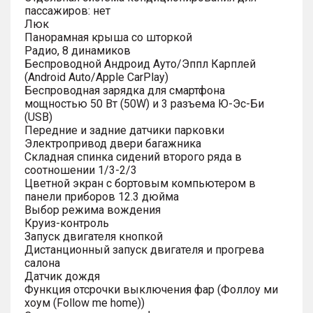
пассажиров: нет
Люк
Панорамная крыша со шторкой
Радио, 8 динамиков
Беспроводной Андроид Ауто/Эппл Карплей
(Android Auto/Apple CarPlay)
Беспроводная зарядка для смартфона
мощностью 50 Вт (50W) и 3 разъема Ю-Эс-Би
(USB)
Передние и задние датчики парковки
Электропривод двери багажника
Складная спинка сидений второго ряда в
соотношении 1/3-2/3
Цветной экран с бортовым компьютером в
панели приборов 12.3 дюйма
Выбор режима вождения
Круиз-контроль
Запуск двигателя кнопкой
Дистанционный запуск двигателя и прогрева
салона
Датчик дождя
Функция отсрочки выключения фар (Фоллоу ми
хоум (Follow me home))