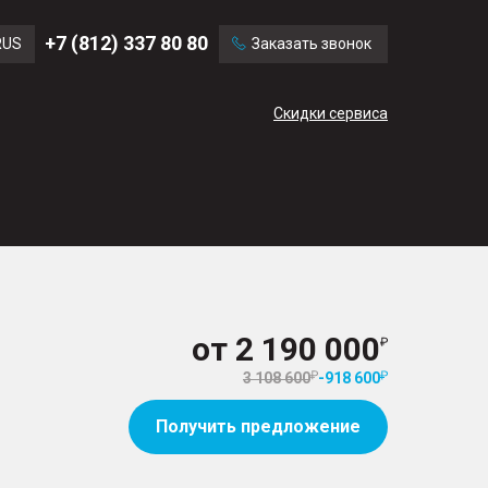
Ford
Land Rover
+7 (812) 337 80 80
RUS
Заказать звонок
Volvo
Cadillac
ENG
Скидки сервиса
CN
от
2 190 000
3 108 600
-
918 600
Получить предложение