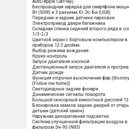
Auto/Apple CarPlay)
Беспроводная зарядка для смартфона мощн
Вт (50W) и 3 разъема Ю-Эс-Би (USB)
Передние и задние датчики парковки
Электропривод двери багажника
Складная спинка сидений второго ряда в с
1/3-2/3
Цветной экран с бортовым компьютером в
приборов 12.3 дюйма
Выбор режима вождения
Круиз-контроль
Запуск двигателя кнопкой
Дистанционный запуск двигателя и прогрев
Датчик дождя
Функция отсрочки выключения фар (Фоллоу
(Follow me home))
Светодиодные задние фонари
Динамические сигналы поворота
Большой сенсорный емкостный дисплей 12
Блокировка замков задних дверей от откр
детьми (детский замок)
Наружная декоративная подсветка
Система улучшенной фильтрации воздуха в 
фильтром Эн-95 (N95)