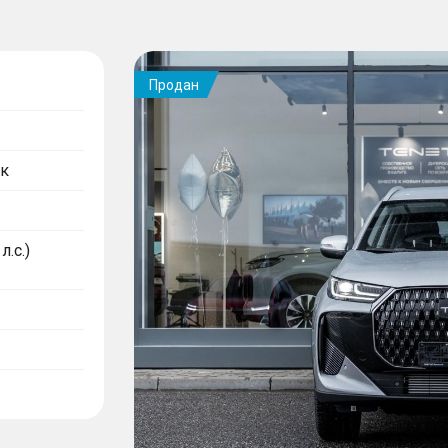
Продан
к
л.с.)