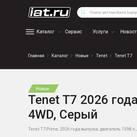
Мотоциклы
Vo
Снегоходы
Поиск
Au
Квадроциклы
Ci
Каталог
Сервис
Услуги
Новост
Онлайн запись на
Главная
Каталог
Новые
Tenet
Tenet T7
сервис
Новые
Tenet T7 2026 года
4WD, Серый
Tenet T7 Prime, 2026 года выпуска, двигатель 1598 л., 