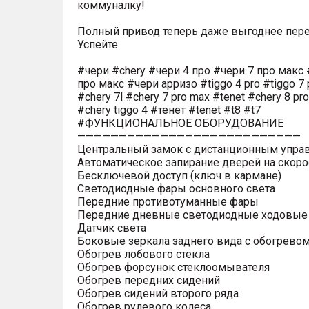
коммуналку!
Полный привод теперь даже выгоднее пере
Успейте
#чери #chery #чери 4 про #чери 7 про макс 
про макс #чери арризо #tiggo 4 pro #tiggo 7 
#chery 7l #chery 7 pro max #tenet #chery 8 pr
#chery tiggo 4 #тенет #tenet #t8 #t7
#ФУНКЦИОНАЛЬНОЕ ОБОРУДОВАНИЕ
———————————————————————————
Центральный замок с дистанционным упра
Автоматическое запирание дверей на скоро
Бесключевой доступ (ключ в кармане)
Светодиодные фары основного света
Передние противотуманные фары
Передние дневные светодиодные ходовые
Датчик света
Боковые зеркала заднего вида с обогрево
Обогрев лобового стекла
Обогрев форсунок стеклоомывателя
Обогрев передних сидений
Обогрев сидений второго ряда
Обогрев рулевого колеса