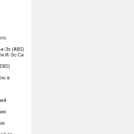
его
и-Эс (ABS)
ти И-Эс-Си
EBD)
ры в
ией
них
ое