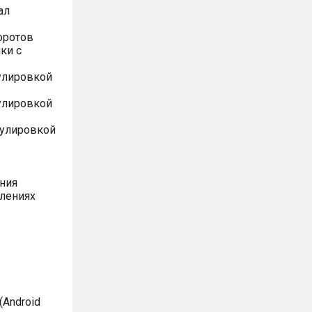
ал
оротов
ки с
улировкой
улировкой
гулировкой
ния
влениях
Android