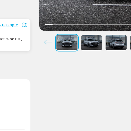
 на карте
зское г.п.,