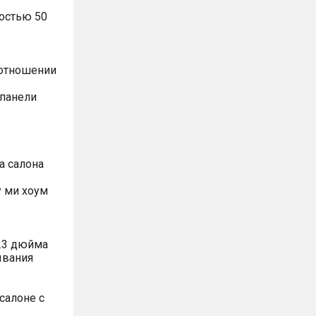
остью 50
оотношении
 панели
а салона
 ми хоум
.3 дюйма
ывания
салоне с