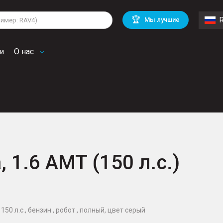
lkswagen
Mitsubishi
BMW
🏆
Мы лучшие
di
Chevrolet
Mercedes Benz
troen
Mini
и
О нас
, 1.6 AMT (150 л.с.)
150 л.с., бензин , робот , полный, цвет серый