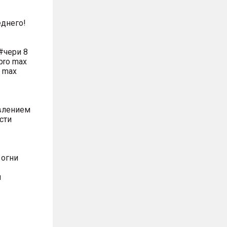
днего!
#чери 8
pro max
o max
влением
сти
 огни
м