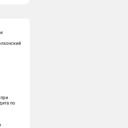
м
Волхонский
 при
дита по
а