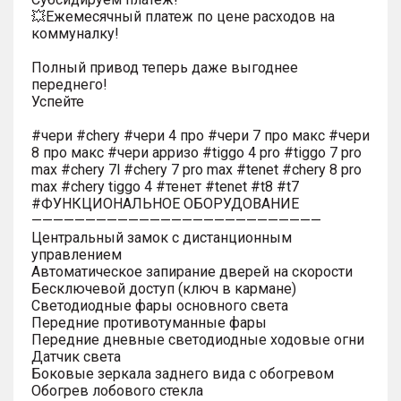
💥Ежемесячный платеж по цене расходов на
коммуналку!
Полный привод теперь даже выгоднее
переднего!
Успейте
#чери #chery #чери 4 про #чери 7 про макс #чери
8 про макс #чери арризо #tiggo 4 pro #tiggo 7 pro
max #chery 7l #chery 7 pro max #tenet #chery 8 pro
max #chery tiggo 4 #тенет #tenet #t8 #t7
#ФУНКЦИОНАЛЬНОЕ ОБОРУДОВАНИЕ
———————————————————————————
Центральный замок с дистанционным
управлением
Автоматическое запирание дверей на скорости
Бесключевой доступ (ключ в кармане)
Светодиодные фары основного света
Передние противотуманные фары
Передние дневные светодиодные ходовые огни
Датчик света
Боковые зеркала заднего вида с обогревом
Обогрев лобового стекла