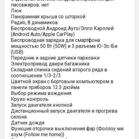
пассажиров: нет
Люк
Панорамная крыша со шторкой
Радио, 8 динамиков
Беспроводной Андроид Ауто/Эппл Карплей
(Android Auto/Apple CarPlay)
Беспроводная зарядка для смартфона
мощностью 50 Вт (50W) и 3 разъема Ю-Эс-Би
(USB)
Передние и задние датчики парковки
Электропривод двери багажника
Складная спинка сидений второго ряда в
соотношении 1/3-2/3
Цветной экран с бортовым компьютером в
панели приборов 12.3 дюйма
Выбор режима вождения
Круиз-контроль
Запуск двигателя кнопкой
Дистанционный запуск двигателя и прогрева
салона
Датчик дождя
Функция отсрочки выключения фар (Фоллоу ми
хоум (Follow me home))