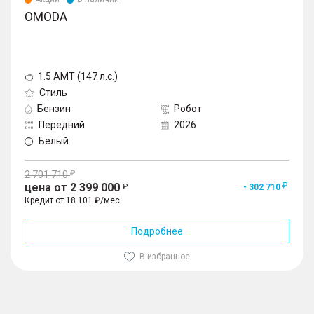
OMODA
1.5 AMT (147 л.с.)
Стиль
Бензин
Робот
Передний
2026
Белый
2 701 710
цена от 2 399 000
- 302 710
Кредит от 18 101 ₽/мес.
Подробнее
В избранное
1
/
10