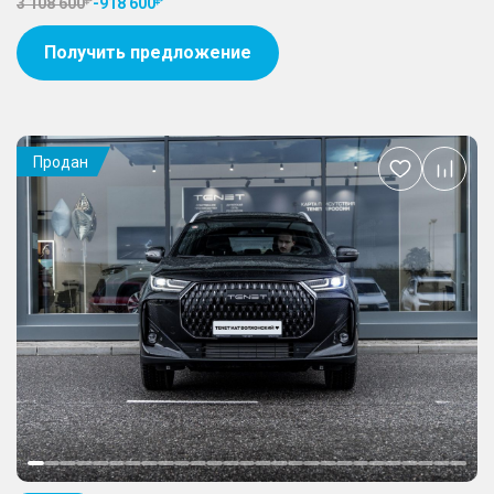
3 108 600
-
918 600
Получить предложение
Продан
Добавить
в
избранное