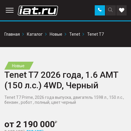
Заказать
Поиск
Доба
звонок
по
в
сайту
избр
Главная
Каталог
Новые
Tenet
Tenet T7
Новые
Tenet T7 2026 года, 1.6 AMT
(150 л.с.) 4WD, Черный
Tenet T7 Prime, 2026 года выпуска, двигатель 1598 л., 150 л.с.,
бензин , робот , полный, цвет черный
от
2 190 000