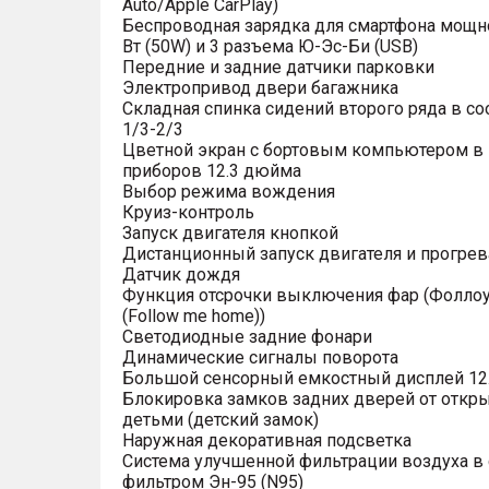
Auto/Apple CarPlay)
Беспроводная зарядка для смартфона мощн
Вт (50W) и 3 разъема Ю-Эс-Би (USB)
Передние и задние датчики парковки
Электропривод двери багажника
Складная спинка сидений второго ряда в с
1/3-2/3
Цветной экран с бортовым компьютером в
приборов 12.3 дюйма
Выбор режима вождения
Круиз-контроль
Запуск двигателя кнопкой
Дистанционный запуск двигателя и прогрев
Датчик дождя
Функция отсрочки выключения фар (Фоллоу
(Follow me home))
Светодиодные задние фонари
Динамические сигналы поворота
Большой сенсорный емкостный дисплей 12
Блокировка замков задних дверей от откр
детьми (детский замок)
Наружная декоративная подсветка
Система улучшенной фильтрации воздуха в 
фильтром Эн-95 (N95)