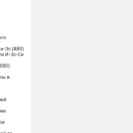
его
и-Эс (ABS)
ти И-Эс-Си
EBD)
ры в
ией
них
ое