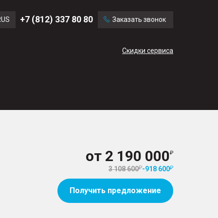
Ford
Land Rover
+7 (812) 337 80 80
RUS
Заказать звонок
Mercedes Benz
Cadillac
ENG
Скидки сервиса
CN
от
2 190 000
3 108 600
-
918 600
Получить предложение