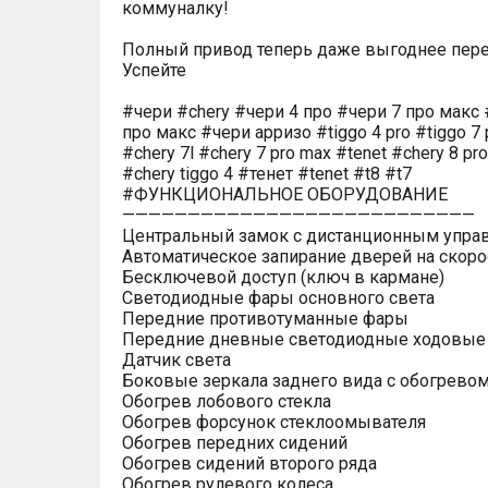
коммуналку!
Полный привод теперь даже выгоднее пере
Успейте
#чери #chery #чери 4 про #чери 7 про макс 
про макс #чери арризо #tiggo 4 pro #tiggo 7 
#chery 7l #chery 7 pro max #tenet #chery 8 pr
#chery tiggo 4 #тенет #tenet #t8 #t7
#ФУНКЦИОНАЛЬНОЕ ОБОРУДОВАНИЕ
———————————————————————————
Центральный замок с дистанционным упра
Автоматическое запирание дверей на скоро
Бесключевой доступ (ключ в кармане)
Светодиодные фары основного света
Передние противотуманные фары
Передние дневные светодиодные ходовые
Датчик света
Боковые зеркала заднего вида с обогрево
Обогрев лобового стекла
Обогрев форсунок стеклоомывателя
Обогрев передних сидений
Обогрев сидений второго ряда
Обогрев рулевого колеса