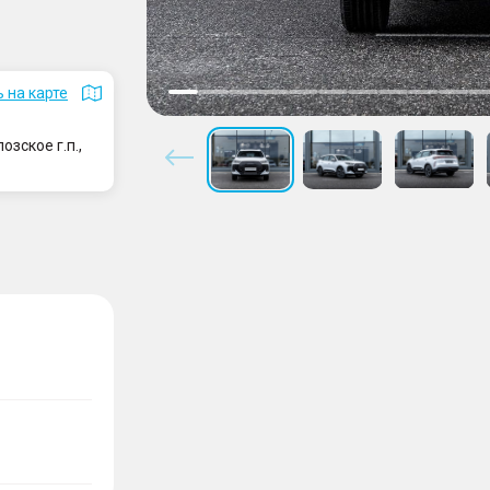
 на карте
зское г.п.,