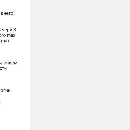
днего!
#чери 8
pro max
o max
влением
сти
 огни
м