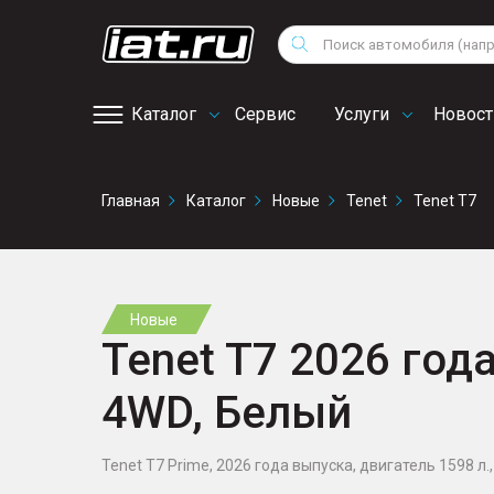
Мотоциклы
Vo
Снегоходы
Поиск
Au
Квадроциклы
Ci
Каталог
Сервис
Услуги
Новост
Онлайн запись на
Главная
Каталог
Новые
Tenet
Tenet T7
сервис
Новые
Tenet T7 2026 года
4WD, Белый
Tenet T7 Prime, 2026 года выпуска, двигатель 1598 л., 