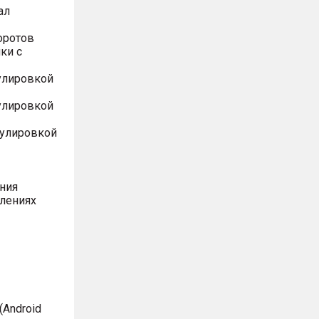
ал
оротов
ки с
улировкой
улировкой
гулировкой
ния
влениях
Android