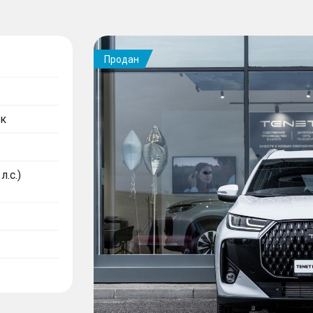
Продан
к
л.с.)