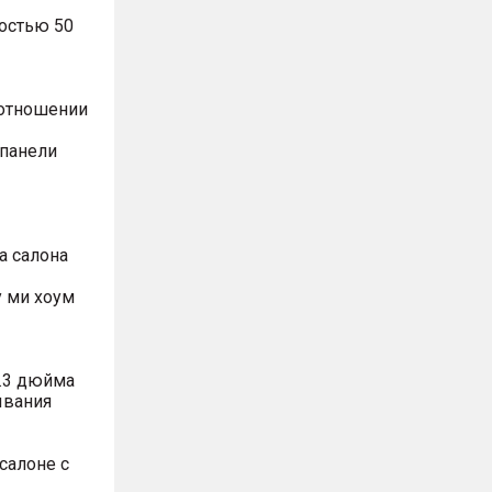
остью 50
оотношении
 панели
а салона
 ми хоум
.3 дюйма
ывания
салоне с