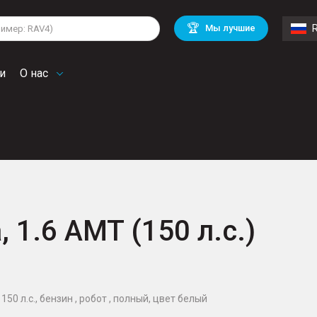
lkswagen
Mitsubishi
BMW
🏆
Мы лучшие
di
Chevrolet
Volvo
troen
Mini
и
О нас
, 1.6 AMT (150 л.с.)
150 л.с., бензин , робот , полный, цвет белый