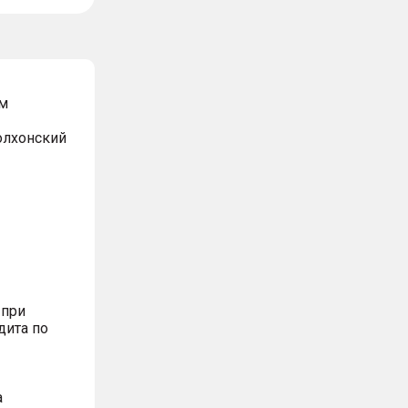
м
Волхонский
 при
дита по
а