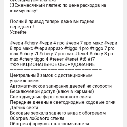
💥Ежемесячный платеж по цене расходов на
коммуналку!
Полный привод теперь даже выгоднее
переднего!
Успейте
#чери #chery #чери 4 про #чери 7 про макс #чери
8 про макс #чери арризо #tiggo 4 pro #tiggo 7 pro
max #chery 7l #chery 7 pro max #tenet #chery 8 pro
max #chery tiggo 4 #тенет #tenet #t8 #t7
#ФУНКЦИОНАЛЬНОЕ ОБОРУДОВАНИЕ
———————————————————————————
Центральный замок с дистанционным
управлением
Автоматическое запирание дверей на скорости
Бесключевой доступ (ключ в кармане)
Светодиодные фары основного света
Передние дневные светодиодные ходовые огни
Датчик света
Боковые зеркала заднего вида с обогревом
Обогрев лобового стекла
Обогрев форсунок стеклоомывателя