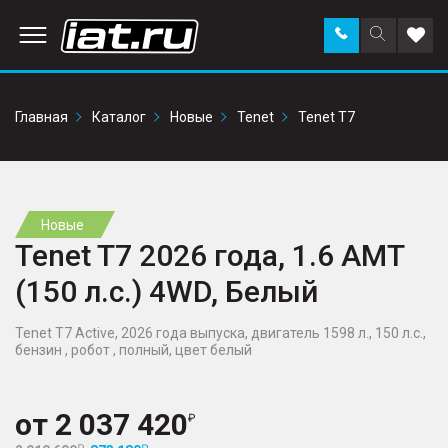
Заказать
Поиск
Доба
звонок
по
в
сайту
избр
Главная
Каталог
Новые
Tenet
Tenet T7
Новые
Tenet T7 2026 года, 1.6 AMT
(150 л.с.) 4WD, Белый
Tenet T7 Active, 2026 года выпуска, двигатель 1598 л., 150 л.с.,
бензин , робот , полный, цвет белый
от
2 037 420