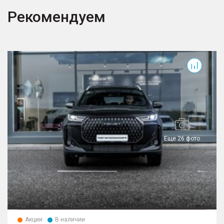
Рекомендуем
T7
T
Еще 26 фото
Акции
В наличии