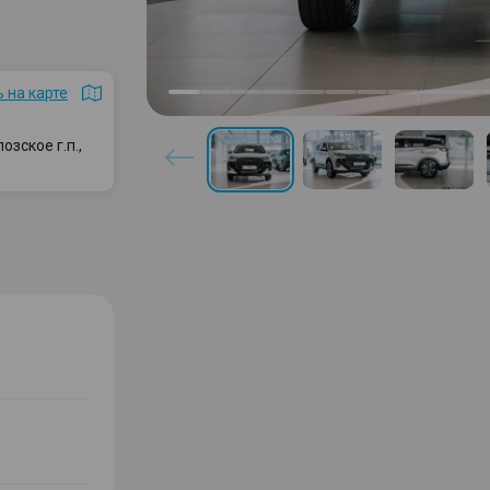
 на карте
зское г.п.,