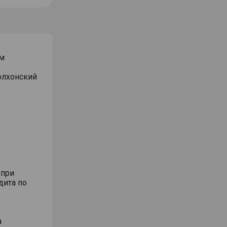
м
Волхонский
 при
дита по
а