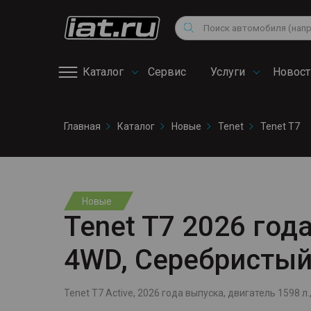
Мотоциклы
Vo
Снегоходы
Поиск
Au
Квадроциклы
Ci
Каталог
Сервис
Услуги
Новост
Онлайн запись на
Главная
Каталог
Новые
Tenet
Tenet T7
сервис
Новые
Tenet T7 2026 года
4WD, Серебристы
Tenet T7 Active, 2026 года выпуска, двигатель 1598 л.,