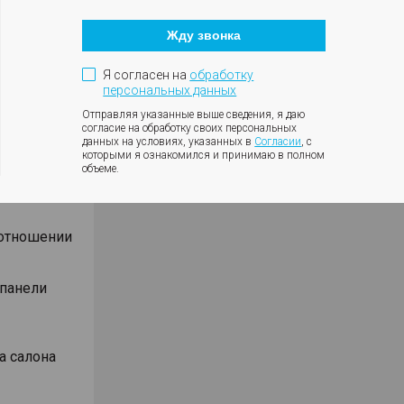
Кнопка
оротов
закрытия
ки с
Жду звонка
модального
окна
ния
Я согласен на
обработку
влениях
персональных данных
Отправляя указанные выше сведения, я даю
согласие на обработку своих персональных
данных на условиях, указанных в
Согласии
, с
которыми я ознакомился и принимаю в полном
объеме.
Android
оотношении
 панели
а салона