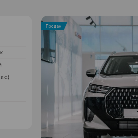
Продан
к
й
л.с.)