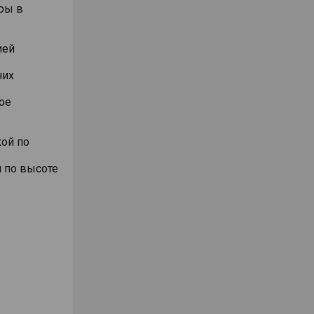
ры в
ией
них
ое
ой по
 по высоте