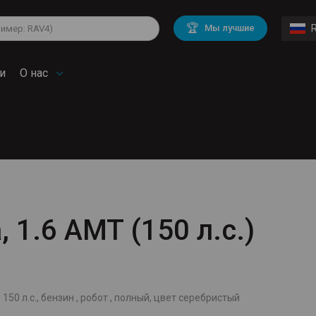
lkswagen
Mitsubishi
BMW
🏆
Мы лучшие
di
Chevrolet
Volvo
troen
Mini
и
О нас
, 1.6 AMT (150 л.с.)
й
 150 л.с., бензин , робот , полный, цвет серебристый