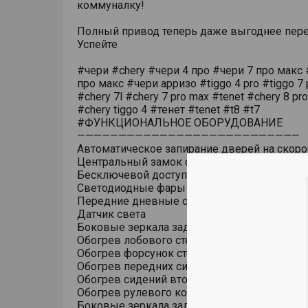
коммуналку!
Полный привод теперь даже выгоднее пере
Успейте
#чери #chery #чери 4 про #чери 7 про макс 
про макс #чери арризо #tiggo 4 pro #tiggo 7 
#chery 7l #chery 7 pro max #tenet #chery 8 pr
#chery tiggo 4 #тенет #tenet #t8 #t7
#ФУНКЦИОНАЛЬНОЕ ОБОРУДОВАНИЕ
———————————————————————————
Автоматическое запирание дверей на скоро
Центральный замок с дистанционным упра
Бесключевой доступ (ключ в кармане)
Светодиодные фары основного света
Передние дневные светодиодные ходовые
Датчик света
Боковые зеркала заднего вида с обогрево
Обогрев лобового стекла
Обогрев форсунок стеклоомывателя
Обогрев передних сидений
Обогрев сидений второго ряда
Обогрев рулевого колеса
Боковые зеркала заднего вида с