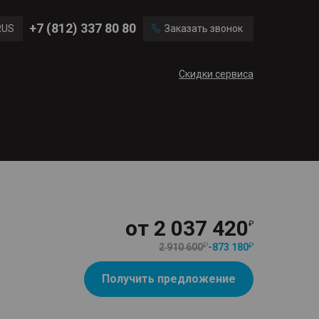
Ford
Land Rover
+7 (812) 337 80 80
RUS
Заказать звонок
Mercedes Benz
Cadillac
ENG
Скидки сервиса
CN
от
2 037 420
2 910 600
-
873 180
Получить предложение