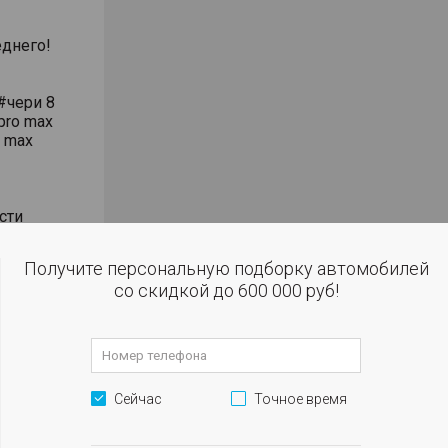
днего!
#чери 8
pro max
o max
сти
влением
Получите персональную подборку автомобилей
со скидкой до 600 000 руб!
 огни
м
Сейчас
Точное время