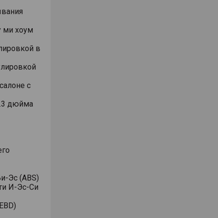
ывания
 ми хоум
лировкой в
улировкой
салоне с
.3 дюйма
его
и-Эс (ABS)
ти И-Эс-Си
EBD)