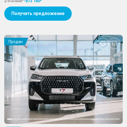
2 910 600
-
873 180
Получить предложение
Продан
Добавить
в
избранное