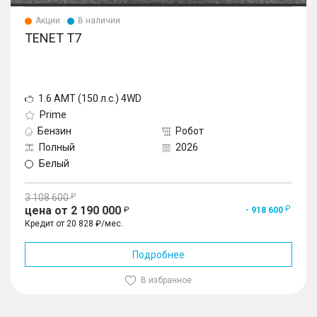
Акции
В наличии
TENET T7
1.6 AMT (150 л.с.) 4WD
Prime
Бензин
Робот
Полный
2026
Белый
3 108 600
цена от 2 190 000
- 918 600
Кредит от 20 828 ₽/мес.
Подробнее
В избранное
1
/
10