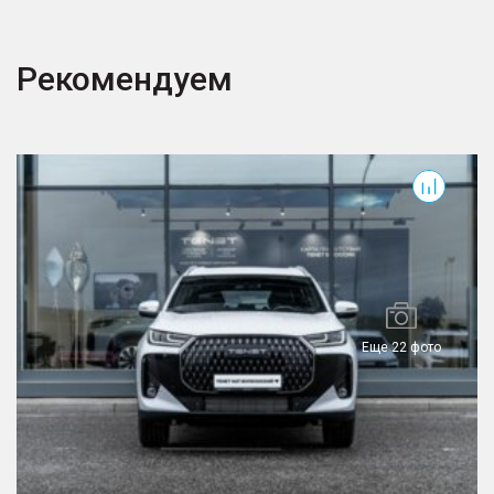
Рекомендуем
T7
T
Еще 22 фото