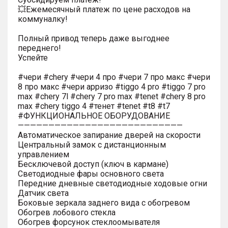
💥Ежемесячный платеж по цене расходов на
коммуналку!
Полный привод теперь даже выгоднее
переднего!
Успейте
#чери #chery #чери 4 про #чери 7 про макс #чери
8 про макс #чери арризо #tiggo 4 pro #tiggo 7 pro
max #chery 7l #chery 7 pro max #tenet #chery 8 pro
max #chery tiggo 4 #тенет #tenet #t8 #t7
#ФУНКЦИОНАЛЬНОЕ ОБОРУДОВАНИЕ
———————————————————————————
Автоматическое запирание дверей на скорости
Центральный замок с дистанционным
управлением
Бесключевой доступ (ключ в кармане)
Светодиодные фары основного света
Передние дневные светодиодные ходовые огни
Датчик света
Боковые зеркала заднего вида с обогревом
Обогрев лобового стекла
Обогрев форсунок стеклоомывателя