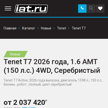
Заказать
Поиск
Доба
звонок
по
в
сайту
избр
Главная
Каталог
Новые
Tenet
Tenet T7
Новые
Tenet T7 2026 года, 1.6 AMT
(150 л.с.) 4WD, Серебристый
Tenet T7 Active, 2026 года выпуска, двигатель 1598 л., 150 л.с.,
бензин , робот , полный, цвет серебристый
от
2 037 420