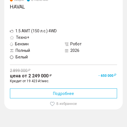
HAVAL
1.5 AMT (150 л.с.) 4WD
Техно+
Бензин
Робот
Полный
2026
Белый
2 899 000
цена от 2 249 000
- 650 000
Кредит от 19 423 ₽/мес.
Подробнее
В избранное
1
/
10