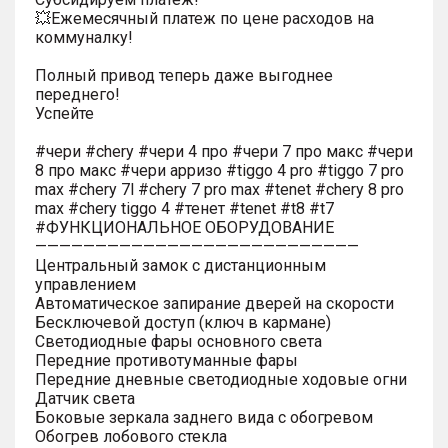
💥Ежемесячный платеж по цене расходов на
коммуналку!
Полный привод теперь даже выгоднее
переднего!
Успейте
#чери #chery #чери 4 про #чери 7 про макс #чери
8 про макс #чери арризо #tiggo 4 pro #tiggo 7 pro
max #chery 7l #chery 7 pro max #tenet #chery 8 pro
max #chery tiggo 4 #тенет #tenet #t8 #t7
#ФУНКЦИОНАЛЬНОЕ ОБОРУДОВАНИЕ
———————————————————————————
Центральный замок с дистанционным
управлением
Автоматическое запирание дверей на скорости
Бесключевой доступ (ключ в кармане)
Светодиодные фары основного света
Передние противотуманные фары
Передние дневные светодиодные ходовые огни
Датчик света
Боковые зеркала заднего вида с обогревом
Обогрев лобового стекла