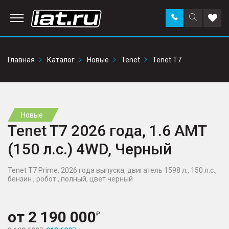
Заказать
Поиск
Доба
звонок
по
в
сайту
избр
Главная
Каталог
Новые
Tenet
Tenet T7
Новые
Tenet T7 2026 года, 1.6 AMT
(150 л.с.) 4WD, Черный
Tenet T7 Prime, 2026 года выпуска, двигатель 1598 л., 150 л.с.,
бензин , робот , полный, цвет черный
от
2 190 000