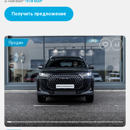
3 108 600
-
918 600
Получить предложение
Продан
Добавить
в
избранное