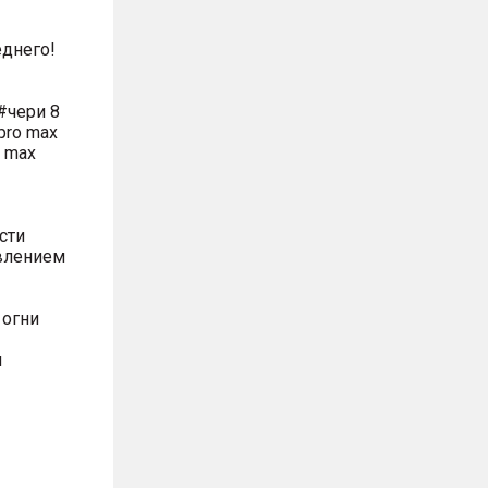
днего!
#чери 8
pro max
o max
сти
влением
 огни
м