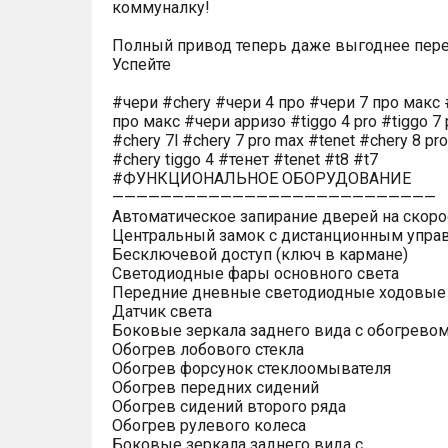
коммуналку!
Полный привод теперь даже выгоднее пере
Успейте
#чери #chery #чери 4 про #чери 7 про макс 
про макс #чери арризо #tiggo 4 pro #tiggo 7 
#chery 7l #chery 7 pro max #tenet #chery 8 pr
#chery tiggo 4 #тенет #tenet #t8 #t7
#ФУНКЦИОНАЛЬНОЕ ОБОРУДОВАНИЕ
———————————————————————————
Автоматическое запирание дверей на скоро
Центральный замок с дистанционным упра
Бесключевой доступ (ключ в кармане)
Светодиодные фары основного света
Передние дневные светодиодные ходовые
Датчик света
Боковые зеркала заднего вида с обогрево
Обогрев лобового стекла
Обогрев форсунок стеклоомывателя
Обогрев передних сидений
Обогрев сидений второго ряда
Обогрев рулевого колеса
Боковые зеркала заднего вида с