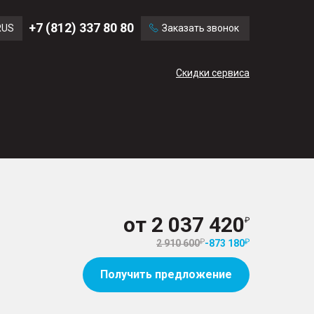
Ford
Land Rover
+7 (812) 337 80 80
RUS
Заказать звонок
Mercedes Benz
Cadillac
ENG
Скидки сервиса
CN
от
2 037 420
2 910 600
-
873 180
Получить предложение