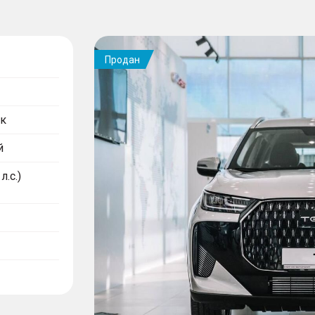
Продан
к
й
л.с.)