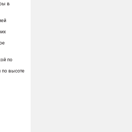
ры в
ией
них
ое
ой по
 по высоте