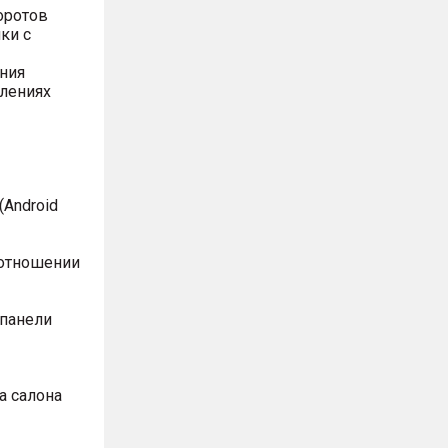
оротов
ки с
ния
влениях
Android
оотношении
 панели
а салона