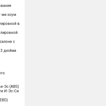
ывания
 ми хоум
лировкой в
улировкой
салоне с
.3 дюйма
его
и-Эс (ABS)
ти И-Эс-Си
EBD)