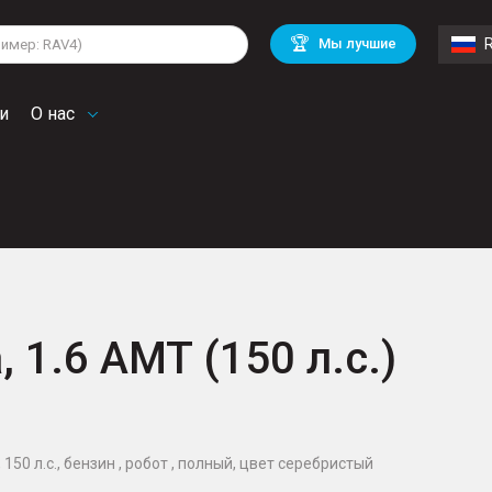
lkswagen
Mitsubishi
BMW
🏆
Мы лучшие
di
Chevrolet
Volvo
troen
Mini
и
О нас
, 1.6 AMT (150 л.с.)
й
 150 л.с., бензин , робот , полный, цвет серебристый