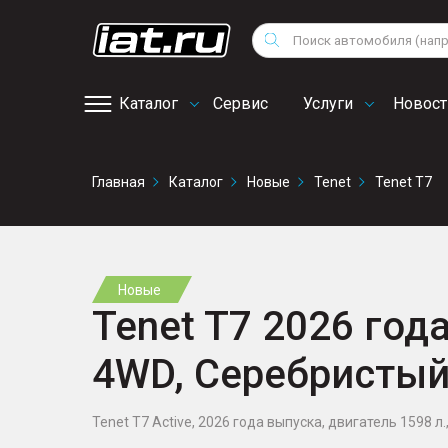
Мотоциклы
Vo
Снегоходы
Поиск
Au
Квадроциклы
Ci
Каталог
Сервис
Услуги
Новост
Онлайн запись на
Главная
Каталог
Новые
Tenet
Tenet T7
сервис
Новые
Tenet T7 2026 года
4WD, Серебристы
Tenet T7 Active, 2026 года выпуска, двигатель 1598 л.,