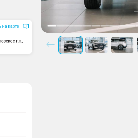
 на карте
зское г.п.,