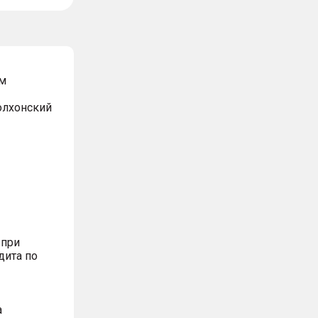
м
Волхонский
 при
дита по
а