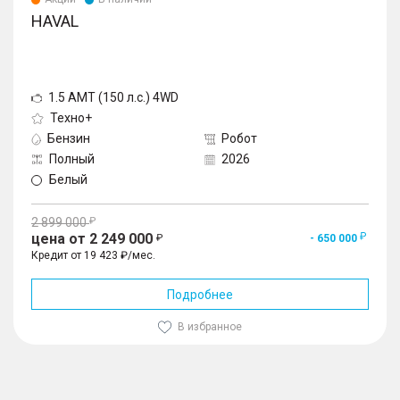
HAVAL
1.5 AMT (150 л.с.) 4WD
Техно+
Бензин
Робот
Полный
2026
Белый
2 899 000
цена от 2 249 000
- 650 000
Кредит от 19 423 ₽/мес.
Подробнее
В избранное
1
/
10