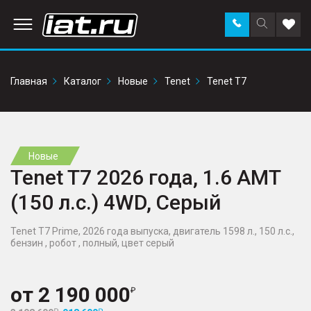
Заказать
Поиск
Доба
звонок
по
в
сайту
избр
Главная
Каталог
Новые
Tenet
Tenet T7
Новые
Tenet T7 2026 года, 1.6 AMT
(150 л.с.) 4WD, Серый
Tenet T7 Prime, 2026 года выпуска, двигатель 1598 л., 150 л.с.,
бензин , робот , полный, цвет серый
от
2 190 000