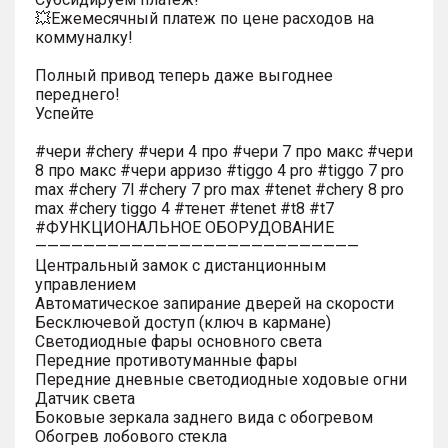
💥Ежемесячный платеж по цене расходов на
коммуналку!
Полный привод теперь даже выгоднее
переднего!
Успейте
#чери #chery #чери 4 про #чери 7 про макс #чери
8 про макс #чери арризо #tiggo 4 pro #tiggo 7 pro
max #chery 7l #chery 7 pro max #tenet #chery 8 pro
max #chery tiggo 4 #тенет #tenet #t8 #t7
#ФУНКЦИОНАЛЬНОЕ ОБОРУДОВАНИЕ
———————————————————————————
Центральный замок с дистанционным
управлением
Автоматическое запирание дверей на скорости
Бесключевой доступ (ключ в кармане)
Светодиодные фары основного света
Передние противотуманные фары
Передние дневные светодиодные ходовые огни
Датчик света
Боковые зеркала заднего вида с обогревом
Обогрев лобового стекла