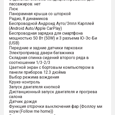
пассажиров: нет
Люк
Панорамная крыша со шторкой
Радио, 8 динамиков
Беспроводной Андроид Ауто/Эппл Карплей
(Android Auto/Apple CarPlay)
Беспроводная зарядка для смартфона
мощностью 50 Вт (50W) и 3 разъема Ю-Эс-Би
(USB)
Передние и задние датчики парковки
Электропривод двери багажника
Складная спинка сидений второго ряда в
соотношении 1/3-2/3
Цветной экран с бортовым компьютером в
панели приборов 12.3 дюйма
Выбор режима вождения
Круиз-контроль
Запуск двигателя кнопкой
Дистанционный запуск двигателя и прогрева
салона
Датчик дождя
Функция отсрочки выключения фар (Фоллоу ми
хоум (Follow me home))