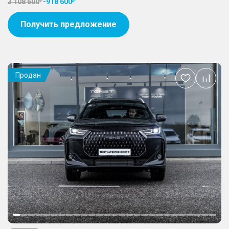
3 108 600
-
918 600
Получить предложение
Продан
Добавить
в
избранное