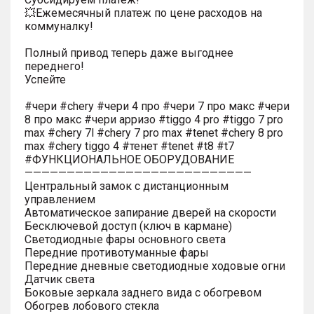
💥Ежемесячный платеж по цене расходов на
коммуналку!
Полный привод теперь даже выгоднее
переднего!
Успейте
#чери #chery #чери 4 про #чери 7 про макс #чери
8 про макс #чери арризо #tiggo 4 pro #tiggo 7 pro
max #chery 7l #chery 7 pro max #tenet #chery 8 pro
max #chery tiggo 4 #тенет #tenet #t8 #t7
#ФУНКЦИОНАЛЬНОЕ ОБОРУДОВАНИЕ
———————————————————————————
Центральный замок с дистанционным
управлением
Автоматическое запирание дверей на скорости
Бесключевой доступ (ключ в кармане)
Светодиодные фары основного света
Передние противотуманные фары
Передние дневные светодиодные ходовые огни
Датчик света
Боковые зеркала заднего вида с обогревом
Обогрев лобового стекла