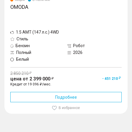
OMODA
1.5 AMT (147 л.с.) 4WD
Стиль
Бензин
Робот
Полный
2026
Белый
2 850 210
цена от 2 399 000
- 451 210
Кредит от 19 096 ₽/мес.
Подробнее
В избранное
1
/
10