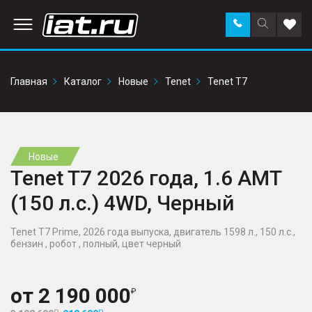
Заказать
Поиск
Доба
звонок
по
в
сайту
избр
Главная
Каталог
Новые
Tenet
Tenet T7
Новые
Tenet T7 2026 года, 1.6 AMT
(150 л.с.) 4WD, Черный
Tenet T7 Prime, 2026 года выпуска, двигатель 1598 л., 150 л.с.,
бензин , робот , полный, цвет черный
от
2 190 000