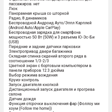
пассажиров: нет
Люк
Панорамная крыша со шторкой
Радио, 8 динамиков
Беспроводной Андроид Ауто/Эппл Карплей
(Android Auto/Apple CarPlay)
Беспроводная зарядка для смартфона
мощностью 50 Вт (50W) и 3 разъема Ю-Эс-Би
(USB)
Передние и задние датчики парковки
Электропривод двери багажника
Складная спинка сидений второго ряда в
соотношении 1/3-2/3
Цветной экран с бортовым компьютером в
панели приборов 12.3 дюйма
Выбор режима вождения
Круиз-контроль
Запуск двигателя кнопкой
Дистанционный запуск двигателя и прогрева
салона
Датчик дождя
Функция отсрочки выключения фар (Фоллоу ми
хоум (Follow me home))