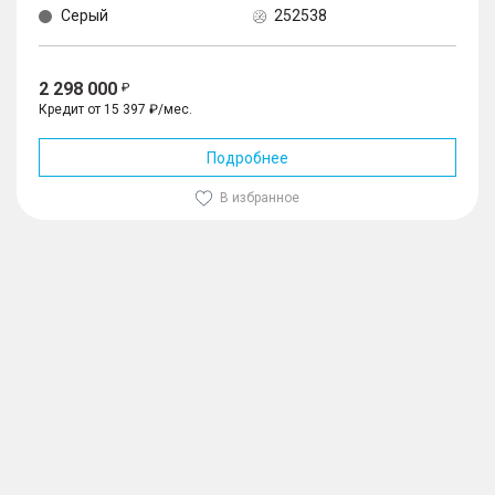
Серый
252538
2 298 000
Кредит от 15 397 ₽/мес.
Подробнее
В избранное
1
/
10