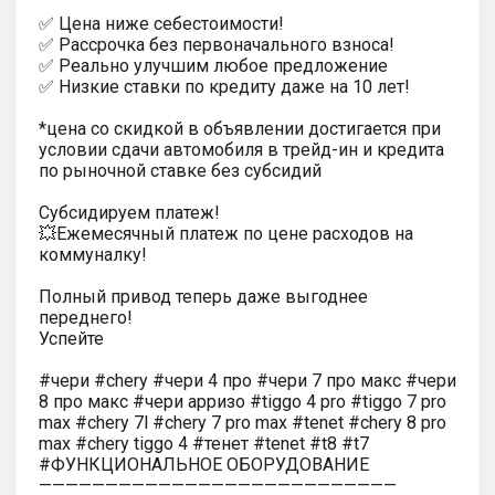
✅ Цена ниже себестоимости!
✅ Рассрочка без первоначального взноса!
✅ Реально улучшим любое предложение
✅ Низкие ставки по кредиту даже на 10 лет!
*цена со скидкой в объявлении достигается при
условии сдачи автомобиля в трейд-ин и кредита
по рыночной ставке без субсидий
Субсидируем платеж!
💥Ежемесячный платеж по цене расходов на
коммуналку!
Полный привод теперь даже выгоднее
переднего!
Успейте
#чери #chery #чери 4 про #чери 7 про макс #чери
8 про макс #чери арризо #tiggo 4 pro #tiggo 7 pro
max #chery 7l #chery 7 pro max #tenet #chery 8 pro
max #chery tiggo 4 #тенет #tenet #t8 #t7
#ФУНКЦИОНАЛЬНОЕ ОБОРУДОВАНИЕ
———————————————————————————