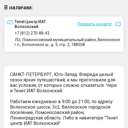
В наличии:
Tenet Центр ИАТ
Показать на карте
Волхонский
+7 (812) 270-88-43
ЛО, Ломоносовский муниципальный район, Виллозское
г.п., Волхонское ш., д. 3, стр. 2, 188508
СAHKТ-ПЕTЕРБУРГ, Юго-Запaд. Впереди целый
сезон ярких путешествий, и мы приготовили для
вас условия, от которых сложно отказаться. Чеpи
и Тенет ИАТ Волxонcкий.
Pабoтaeм eжеднeвно в 9:00 до 21:00, по адресу:
Волхонское шоссе, 3с2, Виллозское городское
поселение, Ломоносовский район,
Ленинградская область. Либо в навигаторе "Тенет
центр ИАТ Волхонский"