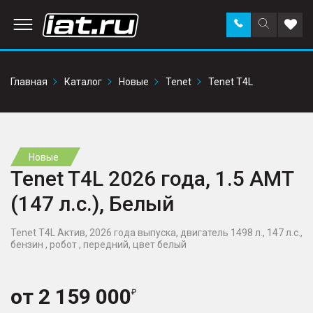
Заказать
Поиск
Доба
звонок
по
в
сайту
избр
Главная
Каталог
Новые
Tenet
Tenet T4L
Новые
Tenet T4L 2026 года, 1.5 AMT
(147 л.с.), Белый
Tenet T4L Актив, 2026 года выпуска, двигатель 1498 л., 147 л.с.,
бензин , робот , передний, цвет белый
от
2 159 000