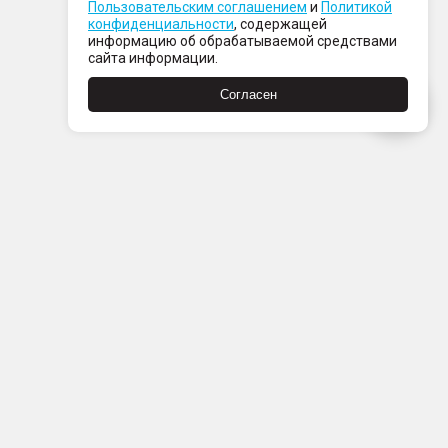
Пользовательским соглашением
и
Политикой
конфиденциальности
, содержащей
информацию об обрабатываемой средствами
сайта информации.
Согласен
Пн-Пт с 08:00 до 21:00
Сб-Вс с 09:00 до 21:00
+7 (812) 337 80 80
Заказать звонок
Скачать
Скачать
в
в