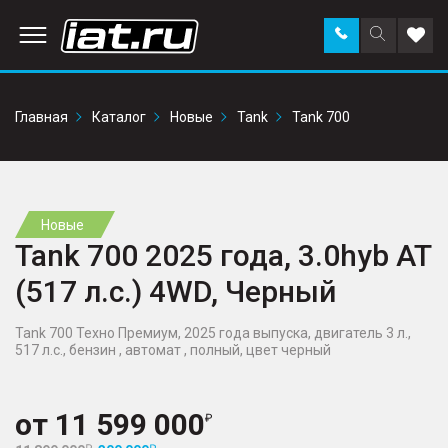
Заказать
Поиск
Доба
звонок
по
в
сайту
избр
Главная
Каталог
Новые
Tank
Tank 700
Новые
Tank 700 2025 года, 3.0hyb AT
(517 л.с.) 4WD, Черный
Tank 700 Техно Премиум, 2025 года выпуска, двигатель 3 л.,
517 л.с., бензин , автомат , полный, цвет черный
от
11 599 000