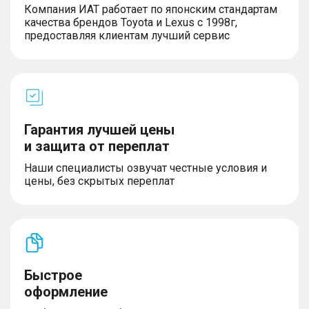
Компания ИАТ работает по японским стандартам
первого и второго ряда
качества брендов Toyota и Lexus с 1998г,
– Сиденья водителя и пассажира с функцией
предоставляя клиентам лучший сервис
электрической регулировки поддержки ног
– Складываемый второй ряд сидений в
соотношении 60:40
– Подогрев сидений переднего и заднего ряда
– Отделка сидений кожей NAPPA
– Сиденье водителя с электрорегулировкой в 8
направлениях
Гарантия лучшей цены
– Сиденье водителя с электрорегулировкой
поясничной поддержки
и защита от переплат
Наши специалисты озвучат честные условия и
цены, без скрытых переплат
Мультимедиа
– Поддержка беспроводных систем Apple CarPlay
и Android Auto
– для интеграции со смартфонами
– Премиальная акустическая система 16
Быстрое
динамиков, включая сабвуфер
оформление
– *Двойное беспроводное зарядное устройство
во фронтальной консоли (два на 50Вт)