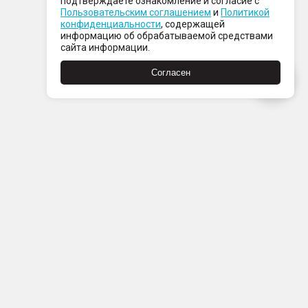
подтверждаете ознакомление и согласие с
Пользовательским соглашением
и
Политикой
конфиденциальности
, содержащей
информацию об обрабатываемой средствами
сайта информации.
Согласен
Пн-Пт с 08:00 до 21:00
Сб-Вс с 09:00 до 21:00
+7 (812) 337 80 80
Заказать звонок
Скачать
Скачать
в
в