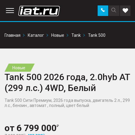
Заказать
Поиск
Доба
звонок
по
в
сайту
избр
Главная
Каталог
Новые
Tank
Tank 500
Новые
Tank 500 2026 года, 2.0hyb AT
(299 л.с.) 4WD, Белый
Tank 500 Сити Премиум, 2026 года выпуска, двигатель 2 л., 299
л.с., бензин , автомат , полный, цвет белый
от
6 799 000