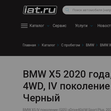
Мотоциклы
Vo
Снегоходы
Поиск
Au
Квадроциклы
Ci
Каталог
Сервис
Услуги
Новост
Онлайн запись на
Главная
Каталог
С пробегом
BMW
BMW 
сервис
BMW X5 2020 года, 
4WD, IV поколение
Черный
BMW X5 IV поколение (G05) xDrive40d M Sport Plus, 202