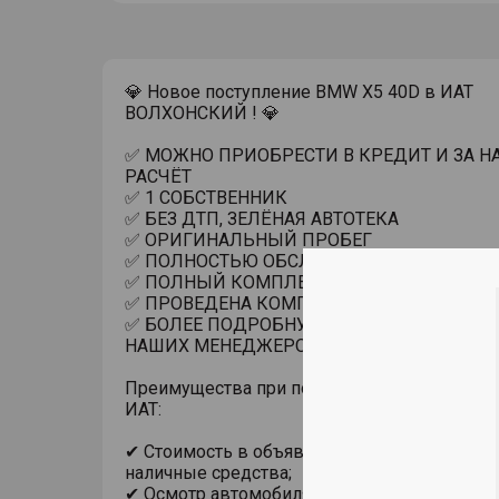
💎 Новое поступление BMW X5 40D в ИАТ
ВОЛХОНСКИЙ ! 💎
✅ MОЖНО ПРИОБРЕСТИ В КРЕДИТ И ЗА 
РАСЧЁТ
✅ 1 СОБСТВЕННИК
✅ БЕЗ ДТП, ЗЕЛЁНАЯ АВТОТЕКА
✅ ОРИГИНАЛЬНЫЙ ПРОБЕГ
✅ ПОЛНОСТЬЮ ОБСЛУЖЕН
✅ ПОЛНЫЙ КОМПЛЕКТ КЛЮЧЕЙ И ДОКУМ
✅ ПРОВЕДЕНА КОМПЛЕКСНАЯ ДИАГНОСТ
✅ БОЛЕЕ ПОДРОБНУЮ ИНФОРМАЦИЮ УТО
НАШИХ МЕНЕДЖЕРОВ
Преимущества при покупке автомобиля с п
ИАТ:
✔ Стоимость в объявлении актуальна при п
наличные средства;
✔ Осмотр автомобиля в помещении, на под