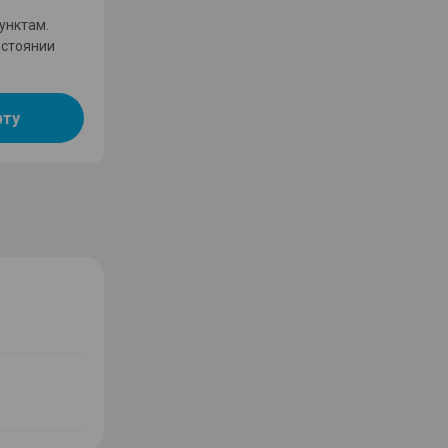
унктам.
остоянии
рту