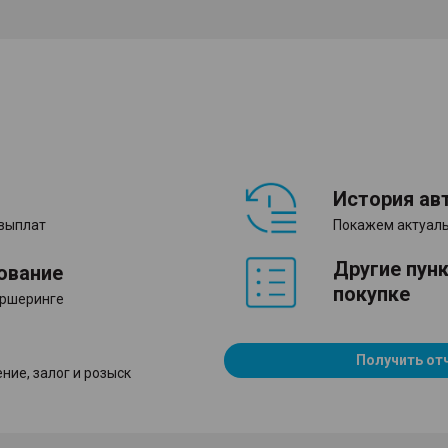
История ав
 выплат
Покажем актуаль
Другие пун
ование
покупке
аршеринге
Получить от
ние, залог и розыск