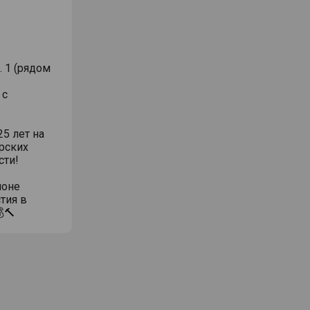
. 1 (рядом
 с
5 лет на
рских
сти!
ионе
тия в
🔨