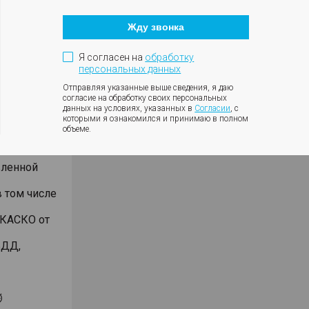
Кнопка
закрытия
анием
Жду звонка
модального
окна
били
Я согласен на
обработку
дмет
персональных данных
чет
Отправляя указанные выше сведения, я даю
согласие на обработку своих персональных
данных на условиях, указанных в
Согласии
, с
ении 2-х
которыми я ознакомился и принимаю в полном
 кассы,
объеме.
вленной
 том числе
 КАСКО от
БДД,
⏱