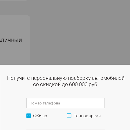
НАЛИЧНЫЙ
ЕНТОВ
Получите персональную подборку автомобилей
ИКА
со скидкой до 600 000 руб!
ЧНЯЙТЕ У
робегом в
Сейчас
Точное время
окупке за
ъемнике