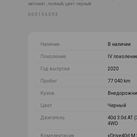
автомат , полный, цвет черный
0 0 0 1 5 6 0 9 3
Наличие
В наличии
Поколение
IV поколение
Год выпуска
2020
Пробег
77 040 km
Кузов
Внедорожни
Цвет
Черный
Двигатель
40d 3.0d AT (
4WD
Комплектация
xDrive40d M 