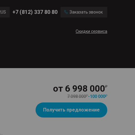
Ford
Land Rover
+7 (812) 337 80 80
RUS
Заказать звонок
Mercedes Benz
Cadillac
ENG
Скидки сервиса
CN
от
6 998 000
7 098 000
-
100 000
Получить предложение
 ,