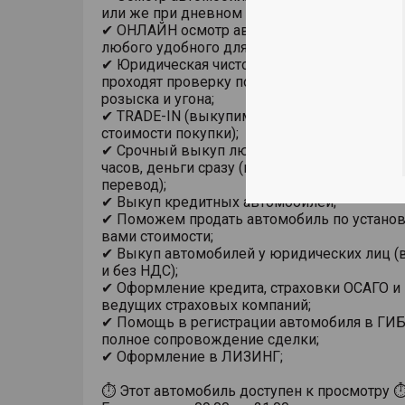
или же при дневном свете;
✔ ОНЛАЙН осмотр автомобиля с использов
любого удобного для Вас мессенджера;
✔ Юридическая чистота сделки. Все автомо
проходят проверку по базам ГИБДД на пре
розыска и угона;
✔ TRADE-IN (выкупим ваш автомобиль в за
стоимости покупки);
✔ Срочный выкуп любого автомобиля в теч
часов, деньги сразу (на карту, наличными из
перевод);
✔ Выкуп кредитных автомобилей;
✔ Поможем продать автомобиль по устано
вами стоимости;
✔ Выкуп автомобилей у юридических лиц (в
и без НДС);
✔ Оформление кредита, страховки ОСАГО и
ведущих страховых компаний;
✔ Помощь в регистрации автомобиля в ГИ
полное сопровождение сделки;
✔ Оформление в ЛИЗИНГ;
⏱ Этот автомобиль доступен к просмотру 