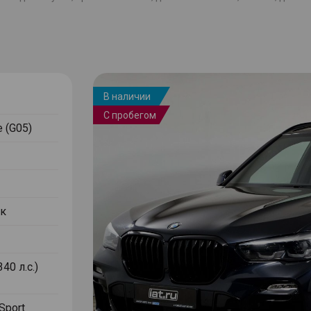
В наличии
С пробегом
 (G05)
к
340 л.с.)
Sport