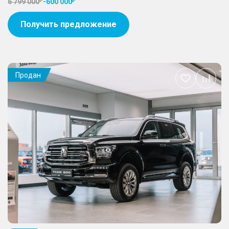
6 799 000
-
600 000
Получить предложение
Продан
Добавить
в
избранное