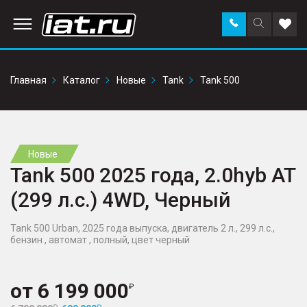
Заказать
Поиск
Доба
звонок
по
в
сайту
избр
Главная
Каталог
Новые
Tank
Tank 500
Новые
Tank 500 2025 года, 2.0hyb AT
(299 л.с.) 4WD, Черный
Tank 500 Urban, 2025 года выпуска, двигатель 2 л., 299 л.с.,
бензин , автомат , полный, цвет черный
от
6 199 000