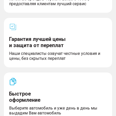
– Предупреждение для безопасного открытия
предоставляя клиентам лучший сервис
двери (DOW)
– Система помощи при выезде с парковки
задним ходом (RCTA) с функцией
– торможения (RCTB)
– Функция "умного уклонения" (Smart dodge)
– Предупреждение о наезде сзади (RCW)
– Задние и передние датчики парковки
Гарантия лучшей цены
– Система экстренного удержания в полосе (ELK)
и защита от переплат
– Функция предотвращения столкновений при
проезде перекрестков (AEB Crossroad)
Наши специалисты озвучат честные условия и
– Система распознавания дорожных знаков (TSR)
цены, без скрытых переплат
– Система контроля усталости водителя
КОМФОРТ
Быстрое
– Панорамная крыша с люком
– Система бесключевого доступа и запуск
оформление
автомобиля кнопкой
– Климат-контроль, трёхзонный
Выберите автомобиль и уже день в день мы
– Электрообогрев лобового стекла и форсунок
выдадим Вам автомобиль