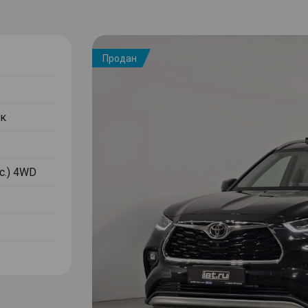
Продан
к
.с.) 4WD