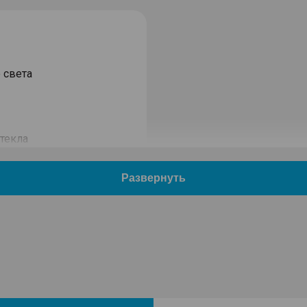
 света
текла
сигналом
 крыше
 кожаной отделкой
оподъемники с функцией
ла заднего вида с