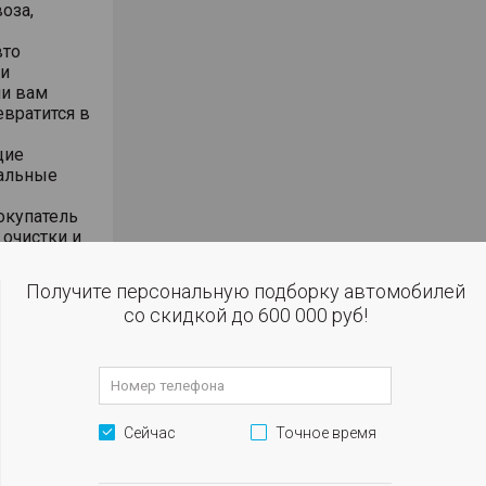
оза,
вто
 и
ли вам
евратится в
щие
иальные
окупатель
очистки и
кажется.
Получите персональную подборку автомобилей
yota –
со скидкой до 600 000 руб!
ким лицом
ии, без
ировано в
Сейчас
Точное время
о наступит