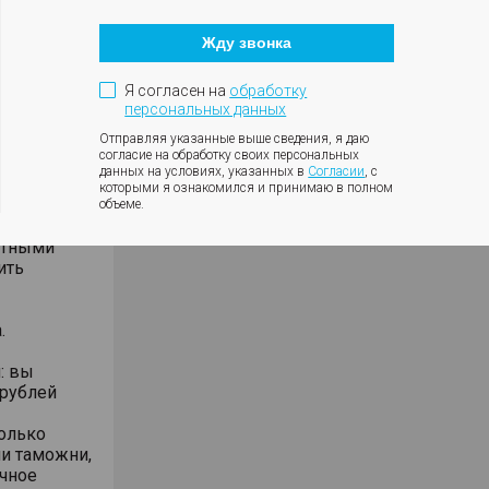
Кнопка
е полный
закрытия
ок.
Жду звонка
модального
жа через
окна
Я согласен на
обработку
персональных данных
Отправляя указанные выше сведения, я даю
»
согласие на обработку своих персональных
м Киргизии.
данных на условиях, указанных в
Согласии
, с
ую
которыми я ознакомился и принимаю в полном
слуги
объеме.
стными
ить
.
: вы
 рублей
только
и таможни,
ечное