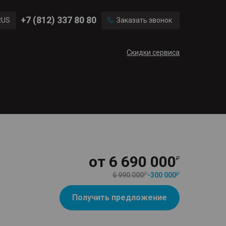
Ford
Land Rover
+7 (812) 337 80 80
RUS
Заказать звонок
Chevrolet
Cadillac
ENG
Скидки сервиса
CN
от
6 690 000
6 990 000
-
300 000
Получить предложение