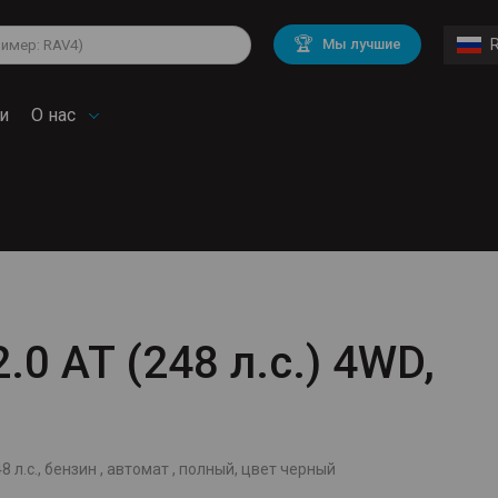
lkswagen
Mitsubishi
BMW
🏆
Мы лучшие
di
Mercedes Benz
Volvo
troen
Mini
и
О нас
.0 AT (248 л.с.) 4WD,
8 л.с., бензин , автомат , полный, цвет черный