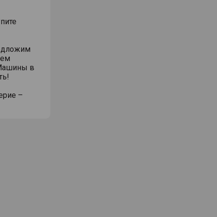
упите
редложим
жем
 Машины в
ть!
ерие –