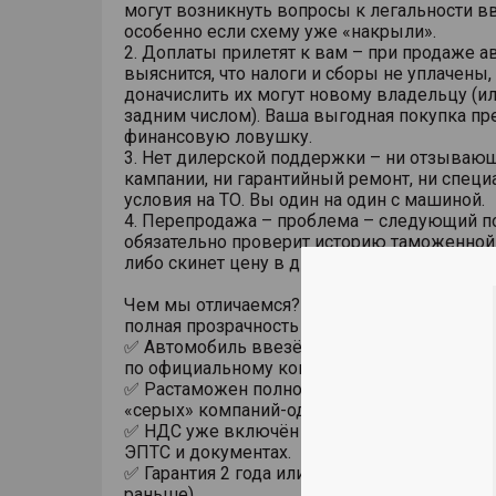
могут возникнуть вопросы к легальности вв
особенно если схему уже «накрыли».
2. Доплаты прилетят к вам – при продаже а
выяснится, что налоги и сборы не уплачены,
доначислить их могут новому владельцу (и
задним числом). Ваша выгодная покупка пр
финансовую ловушку.
3. Нет дилерской поддержки – ни отзываю
кампании, ни гарантийный ремонт, ни спец
условия на ТО. Вы один на один с машиной.
4. Перепродажа – проблема – следующий п
обязательно проверит историю таможенной 
либо скинет цену в два раза, либо вовсе от
Чем мы отличаемся? Официальный дилер To
полная прозрачность и защита
✅ Автомобиль ввезён в Россию юридичес
по официальному контракту.
✅ Растаможен полностью в РФ – без Киргиз
«серых» компаний-однодневок.
✅ НДС уже включён и уплачен. Это зафикс
ЭПТС и документах.
✅ Гарантия 2 года или 60 000 км пробега (чт
раньше)