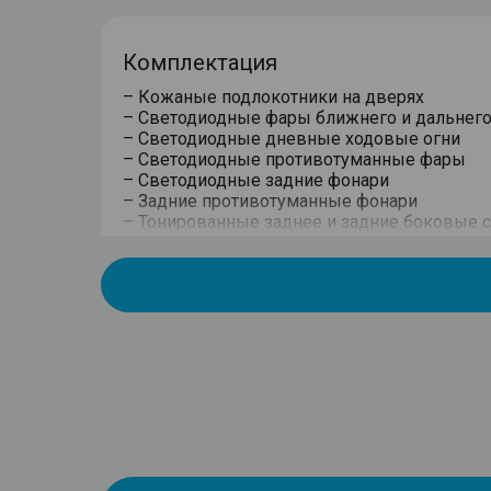
Комплектация
– Кожаные подлокотники на дверях
– Светодиодные фары ближнего и дальнего
– Светодиодные дневные ходовые огни
– Светодиодные противотуманные фары
– Светодиодные задние фонари
– Задние противотуманные фонари
– Тонированные заднее и задние боковые с
– Хромированная отделка боковых окон
– Легкосплавные колесные диски
– Шины 235/55 R20
– Антенна плавник акулы
– Запасное колесо (Докатка)
– Задний спойлер с дополнительным стоп-
– Серебристые декоративные рейлинги на
– Электроусилитель рулевого управления
– Мультифункциональное рулевое колесо с
– Травмобезопасные электрические стекл
"Auto"
– Окрашенные в цвет кузова боковые зерка