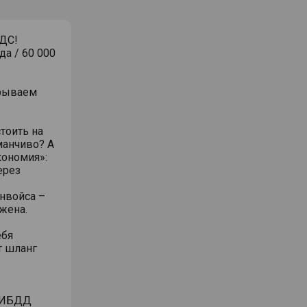
ДС!
да / 60 000
крываем
тоить на
манчиво? А
экономия»:
ерез
нвойса –
жена.
ебя
т шланг
 ГИБДД