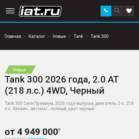
Заказать
Поиск
Доба
звонок
по
в
сайту
избр
Главная
Каталог
Новые
Tank
Tank 300
Новые
Tank 300 2026 года, 2.0 AT
(218 л.с.) 4WD, Черный
Tank 300 Сити Премиум, 2026 года выпуска, двигатель 2 л., 218
л.с., бензин , автомат , полный, цвет черный
от
4 949 000