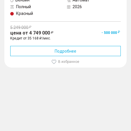
Бензин
Автомат
Полный
2026
Красный
5 249 000
цена от 4 749 000
- 500 000
Кредит от 35 168 ₽/мес.
Подробнее
В избранное
1
/
10