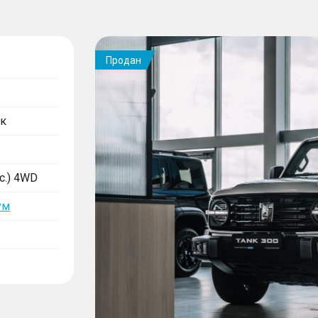
Продан
к
.с.) 4WD
ум