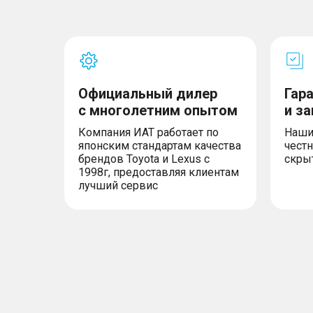
– Сервисы TANK Connection
– Система бесключевого доступа и запуск 
– Климат-контроль, двухзонный
– Электрообогрев лобового стекла и форсу
– Омыватель камеры заднего вида
– Зеркала заднего вида с электроуправлен
механизма
Официальный дилер
Гар
– складывания и обогревом
– Светодиодные фары ближнего и дальнего
с многолетним опытом
и з
– Автоматическое управление дальним све
Компания ИАТ работает по
Наши
– Передние противотуманные фары и задн
японским стандартам качества
честн
фонари
брендов Toyota и Lexus с
скры
– Функция подсветки поворота
1998г, предоставляя клиентам
– Датчик света и дождя
лучший сервис