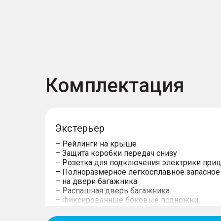
Комплектация
Экстерьер
– Рейлинги на крыше
– Защита коробки передач снизу
– Розетка для подключения электрики при
– Полноразмерное легкосплавное запасное
– на двери багажника
– Распашная дверь багажника
– Фиксированные боковые подножки
– Возможность буксировать прицеп предус
– Подготовка под установку ТСУ