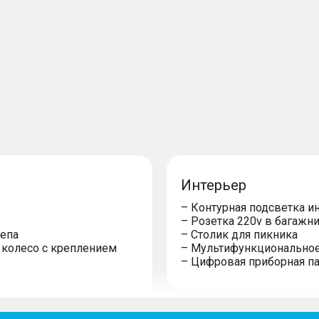
Интерьер
– Контурная подсветка ин
– Розетка 220v в багажн
цепа
– Столик для пикника
 колесо с креплением
– Мультифункциональное
– Цифровая приборная пан
мотрена в ОТТС