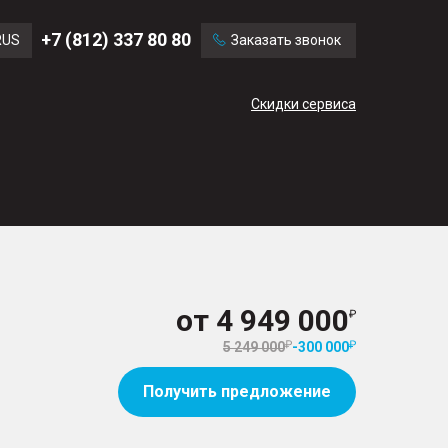
Ford
Land Rover
+7 (812) 337 80 80
RUS
Заказать звонок
Volvo
Cadillac
ENG
Скидки сервиса
CN
от
4 949 000
5 249 000
-
300 000
Получить предложение