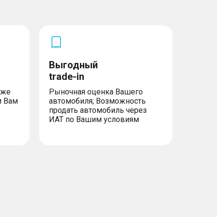
ских кресел
обиля
 дорожных знаков (TSR)
Выгодный
trade-in
уже
Рыночная оценка Вашего
м Вам
автомобиля; Возможность
продать автомобиль через
ИАТ по Вашим условиям