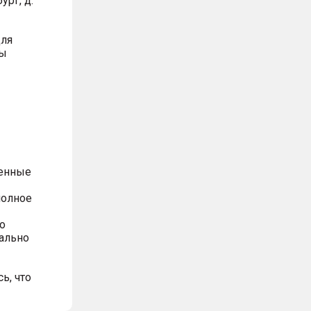
ург, д.
для
вы
ренные
полное
о
ально
ь, что