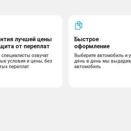
– Система крепления дет
автомобиля кнопкой
– Функция поиска автом
– Система распознавания
нок омывателя
– Шторки безопасности
ием, электроприводом
антия лучшей цены
Быстрое
 света
ащита от переплат
оформление
том
 специалисты озвучат
Выберите автомобиль и 
ие противотуманные
ые условия и цены, без
день в день мы выдади
тых переплат
автомобиль