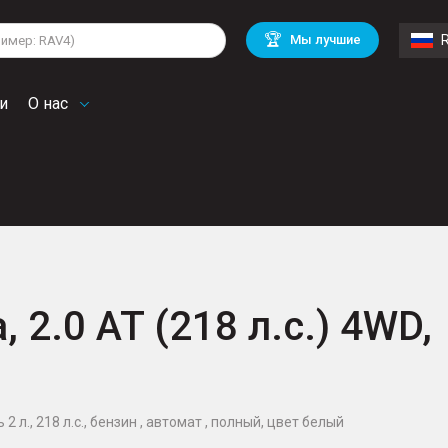
lkswagen
Mitsubishi
BMW
🏆
Мы лучшие
di
Chevrolet
Mercedes Benz
troen
Mini
и
О нас
, 2.0 AT (218 л.с.) 4WD,
 л., 218 л.с., бензин , автомат , полный, цвет белый