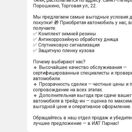
TANK, располагается по адресу: Санкт-Петерб
Порошкино, Торговая ул., 22.
Мы предлагаем самые выгодные условия 
покупки! 🎁 Приобретая автомобиль у нас, 
получаете:
✅ Комплект зимней резины
✅ Антикоррозийную обработку днища
✅ Спутниковую сигнализация
✅ Защитную пленку кузова
Почему выбирают нас?
🔹 Высочайшее качество обслуживания —
сертифицированные специалисты и прове
автомобили.
🔹 Прозрачность сделки — честные цены и 
сопровождение на всех этапах.
🔹 Дополнительная выгода при сдаче вашег
автомобиля в трейд-ин — оценка по максим
выгодной цене и оперативное оформление.
Обращайтесь в наш отдел продаж и убедитес
лучшее предложение — в ИАТ Парнас!