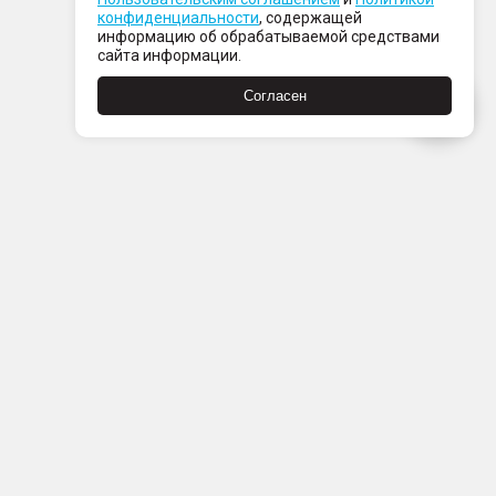
конфиденциальности
, содержащей
информацию об обрабатываемой средствами
сайта информации.
Согласен
Пн-Пт с 08:00 до 21:00
Сб-Вс с 09:00 до 21:00
+7 (812) 337 80 80
Заказать звонок
Скачать
Скачать
в
в
App
Google