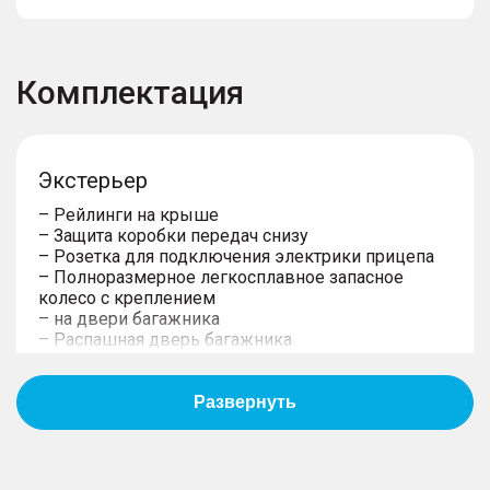
Комплектация
Экстерьер
– Рейлинги на крыше
– Защита коробки передач снизу
– Розетка для подключения электрики прицепа
– Полноразмерное легкосплавное запасное
колесо с креплением
– на двери багажника
– Распашная дверь багажника
– Фиксированные боковые подножки
– Возможность буксировать прицеп
предусмотрена в ОТТС
– Подготовка под установку ТСУ
– Защита двигателя снизу
– Легкосплавные колeсные диски 18''
– Внешние элементы в цвет кузова