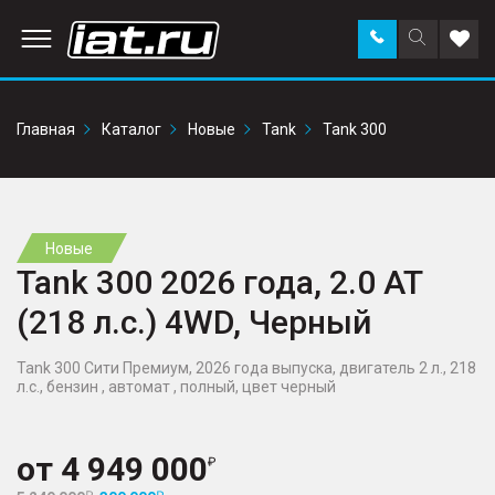
Заказать
Поиск
Доба
звонок
по
в
сайту
избр
Главная
Каталог
Новые
Tank
Tank 300
Новые
Tank 300 2026 года, 2.0 AT
(218 л.с.) 4WD, Черный
Tank 300 Сити Премиум, 2026 года выпуска, двигатель 2 л., 218
л.с., бензин , автомат , полный, цвет черный
от
4 949 000