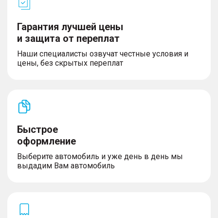
– Функция подсветки поворота
– Датчик света и дождя
Гарантия лучшей цены
и защита от переплат
Наши специалисты озвучат честные условия и
Интерьер
цены, без скрытых переплат
– Контурная подсветка интерьера (64 цвета)
– Розетка 220v в багажнике
– Столик для пикника
– Мультифункциональное рулевое колесо с
функцией подогрева
– Цифровая приборная панель 12,3''
Быстрое
оформление
Выберите автомобиль и уже день в день мы
Сиденья
выдадим Вам автомобиль
– Отделка сидений кожей NAPPA
– Передние сиденья с функцией вентиляции
– Сиденье водителя с электрорегулировкой в 8
направлениях
– Водительское сиденье с функцией массажа