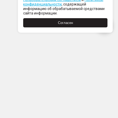
конфиденциальности
, содержащей
информацию об обрабатываемой средствами
сайта информации.
Согласен
Пн-Пт с 08:00 до 21:00
Сб-Вс с 09:00 до 21:00
+7 (812) 337 80 80
Заказать звонок
Скачать
Скачать
в
в
App
Google