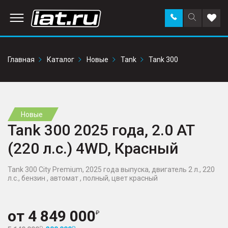
Заказать
Поиск
Доба
звонок
по
в
сайту
избр
Главная
Каталог
Новые
Tank
Tank 300
Новые
Tank 300 2025 года, 2.0 AT
(220 л.с.) 4WD, Красный
Tank 300 City Premium, 2025 года выпуска, двигатель 2 л., 220
л.с., бензин , автомат , полный, цвет красный
от
4 849 000