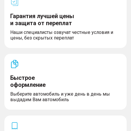
– Функция подсветки поворота
– Датчик света и дождя
Гарантия лучшей цены
и защита от переплат
Наши специалисты озвучат честные условия и
Интерьер
цены, без скрытых переплат
– Контурная подсветка интерьера (64 цвета)
– Розетка 220v в багажнике
– Столик для пикника
– Мультифункциональное рулевое колесо с
функцией подогрева
– Цифровая приборная панель 12,3''
Быстрое
оформление
Выберите автомобиль и уже день в день мы
Сиденья
выдадим Вам автомобиль
– Отделка сидений кожей NAPPA
– Передние сиденья с функцией вентиляции
– Сиденье водителя с электрорегулировкой в 8
направлениях
– Водительское сиденье с функцией массажа