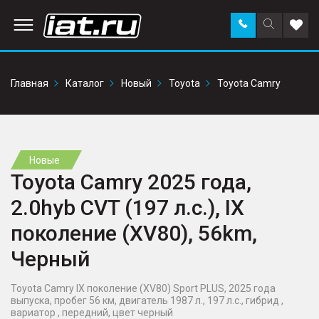
Заказать
Поиск
Доба
звонок
по
в
сайту
избр
Главная
Каталог
Новый
Toyota
Toyota Camry
Новые
Toyota Camry 2025 года,
2.0hyb CVT (197 л.с.), IX
поколение (XV80), 56km,
Черный
Toyota Camry IX поколение (XV80) Sport PLUS, 2025 года
выпуска, пробег 56 км, двигатель 1987 л., 197 л.с., гибрид ,
вариатор , передний, цвет черный