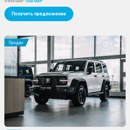
4 949 000
-
300 000
Получить предложение
Продан
Добавить
в
избранное