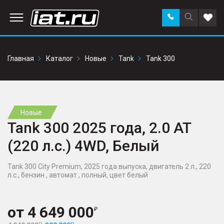
Заказать
Поиск
Доба
звонок
по
в
сайту
избр
Главная
Каталог
Новые
Tank
Tank 300
Новые
Tank 300 2025 года, 2.0 AT
(220 л.с.) 4WD, Белый
Tank 300 City Premium, 2025 года выпуска, двигатель 2 л., 220
л.с., бензин , автомат , полный, цвет белый
от
4 649 000