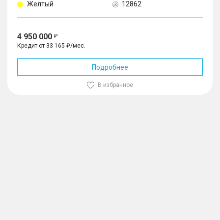
Желтый
12862
4 950 000
Кредит от 33 165 ₽/мес.
Подробнее
В избранное
1
/
10