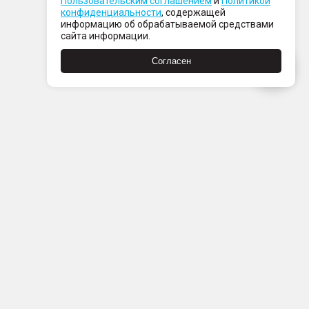
Пользовательским соглашением
и
Политикой
конфиденциальности
, содержащей
информацию об обрабатываемой средствами
сайта информации.
Согласен
Пн-Пт с 08:00 до 21:00
Сб-Вс с 09:00 до 21:00
+7 (812) 337 80 80
Заказать звонок
Скачать
Скачать
в
в
App
Google