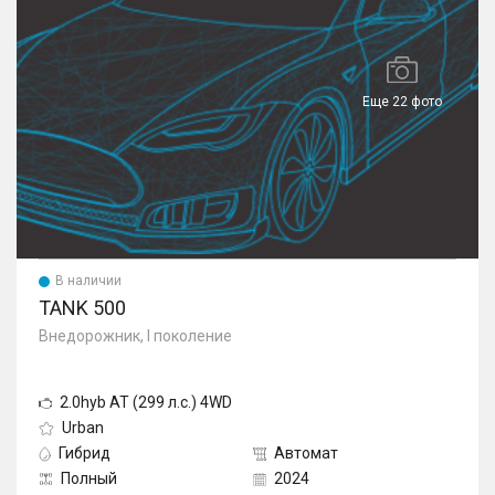
Еще 22 фото
В наличии
TANK 500
Внедорожник, I поколение
2.0hyb AT (299 л.с.) 4WD
Urban
Гибрид
Автомат
Полный
2024