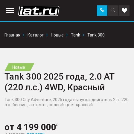
Заказать
Поиск
Доба
звонок
по
в
сайту
избр
Главная
Каталог
Новые
Tank
Tank 300
Новые
Tank 300 2025 года, 2.0 AT
(220 л.с.) 4WD, Красный
Tank 300 City Adventure, 2025 года выпуска, двигатель 2 л., 220
л.с., бензин , автомат , полный, цвет красный
от
4 199 000