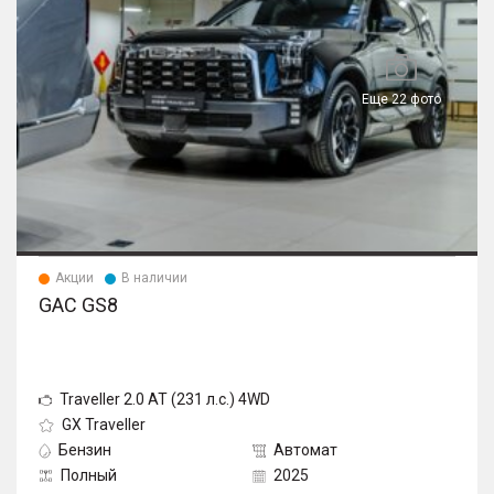
– Разъeмы USB спереди и сзади
– Разъeм для подключения видеорегистратора
Еще 22 фото
Акции
В наличии
GAC GS8
Traveller 2.0 AT (231 л.с.) 4WD
GX Traveller
Бензин
Автомат
Полный
2025