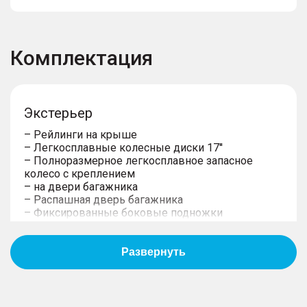
Комплектация
Экстерьер
– Рейлинги на крыше
– Легкосплавные колeсные диски 17''
– Полноразмерное легкосплавное запасное
колесо с креплением
– на двери багажника
– Распашная дверь багажника
– Фиксированные боковые подножки
– Возможность буксировать прицеп
предусмотрена в ОТТС
– Подготовка под установку ТСУ
– Защита двигателя снизу