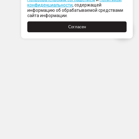
конфиденциальности
, содержащей
информацию об обрабатываемой средствами
сайта информации.
Согласен
Пн-Пт с 08:00 до 21:00
Сб-Вс с 09:00 до 21:00
+7 (812) 337 80 80
Заказать звонок
Скачать
Скачать
в
в
App
Google