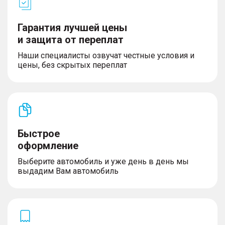
– Фронтальные и передние боковые подушки
безопасности
Гарантия лучшей цены
– Преднатяжители ремней безопасности
переднего ряда сидений
и защита от переплат
– Система крепления детских кресел
Наши специалисты озвучат честные условия и
– Функция поиска автомобиля
цены, без скрытых переплат
– Система распознавания дорожных знаков (TSR)
– Адаптивный круиз-контроль (ACC)
Комфорт
Быстрое
– Сервисы TANK Connection
оформление
– Система бесключевого доступа и запуск
автомобиля кнопкой
Выберите автомобиль и уже день в день мы
– Климат-контроль, двухзонный
выдадим Вам автомобиль
– Электрообогрев лобового стекла и форсунок
омывателя
– Омыватель камеры заднего вида
– Зеркала заднего вида с электроуправлением,
электроприводом механизма
– складывания и обогревом