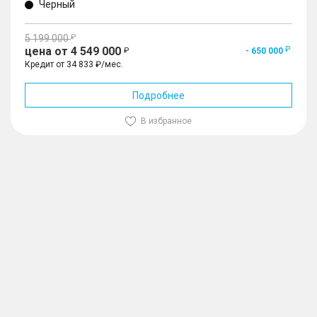
Черный
5 199 000
цена от 4 549 000
- 650 000
Кредит от 34 833 ₽/мес.
Подробнее
В избранное
1
/
10