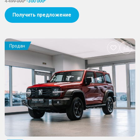
4 499 000
-
300 000
Получить предложение
Продан
Добавить
в
избранное