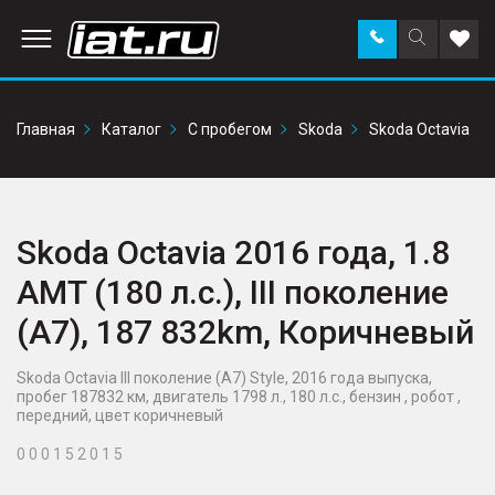
Заказать
Поиск
Доба
звонок
по
в
сайту
избр
Главная
Каталог
С пробегом
Skoda
Skoda Octavia
Skoda Octavia 2016 года, 1.8
AMT (180 л.с.), III поколение
(A7), 187 832km, Коричневый
Skoda Octavia III поколение (A7) Style, 2016 года выпуска,
пробег 187832 км, двигатель 1798 л., 180 л.с., бензин , робот ,
передний, цвет коричневый
0 0 0 1 5 2 0 1 5