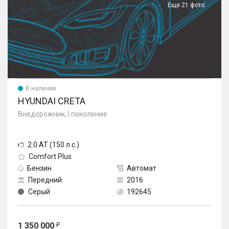
Еще 21 фото
В наличии
HYUNDAI CRETA
Внедорожник, I поколение
2.0 AT (150 л.с.)
Comfort Plus
Бензин
Автомат
Передний
2016
Серый
192645
1 350 000