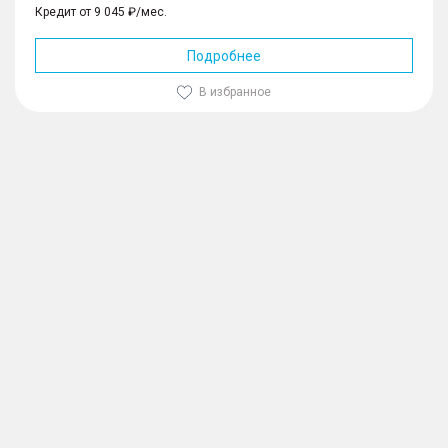
Кредит от 9 045 ₽/мес.
Подробнее
В избранное
1
/
10