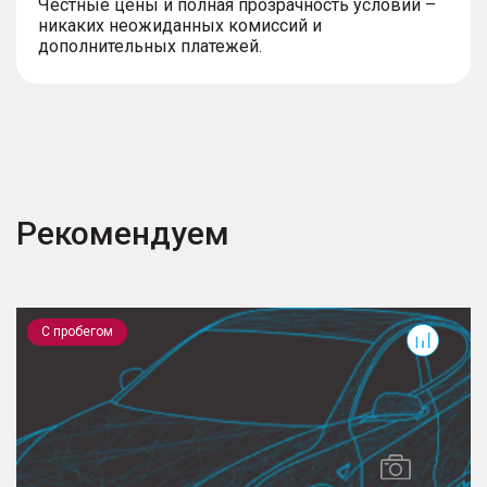
Честные цены и полная прозрачность условий –
никаких неожиданных комиссий и
дополнительных платежей.
Рекомендуем
Creta
D
С пробегом