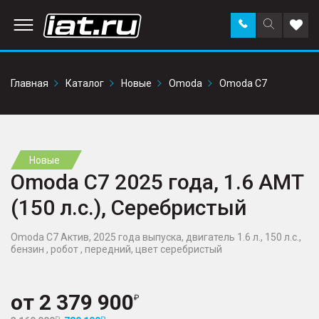
Заказать
Поиск
Доба
звонок
по
в
сайту
избр
Главная
Каталог
Новые
Omoda
Omoda C7
Новые
Omoda C7 2025 года, 1.6 AMT
(150 л.с.), Серебристый
Omoda C7 Актив, 2025 года выпуска, двигатель 1.6 л., 150 л.с.,
бензин , робот , передний, цвет серебристый
от
2 379 900