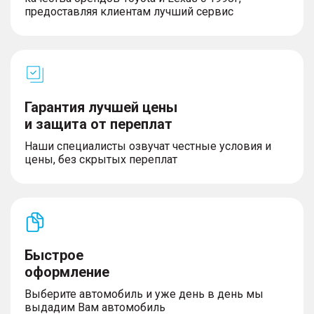
ограничитель скорости
предоставляя клиентам лучший сервис
– Подушки безопасности водителя и переднего
пассажира
– Передние ремни безопасности с регулировкой
по высоте
– Система удержания детских кресел Isofix для 2-
го ряда
– Блокировка замков задних дверей от
Гарантия лучшей цены
открывания детьми (детский замок)
и защита от переплат
– Функция автоматического включения фар при
вождении в темное время (датчик света)
Наши специалисты озвучат честные условия и
– Функция автоматического включения работы
цены, без скрытых переплат
дворников при дожде (датчик дождя)
– Функция отсрочки выключения фар (Follow me
home)
– Автоматическое запирание дверей на скорости
Быстрое
УПРАВЛЕНИЕ
оформление
– Система остановки/запуска двигателя
Выберите автомобиль и уже день в день мы
Start/Stop
выдадим Вам автомобиль