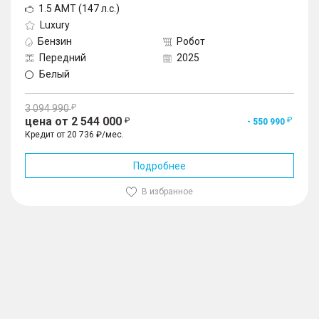
1.5 AMT (147 л.с.)
Luxury
Бензин
Робот
Передний
2025
Белый
3 094 990
цена от 2 544 000
- 550 990
Кредит от 20 736 ₽/мес.
Подробнее
В избранное
1
/
10