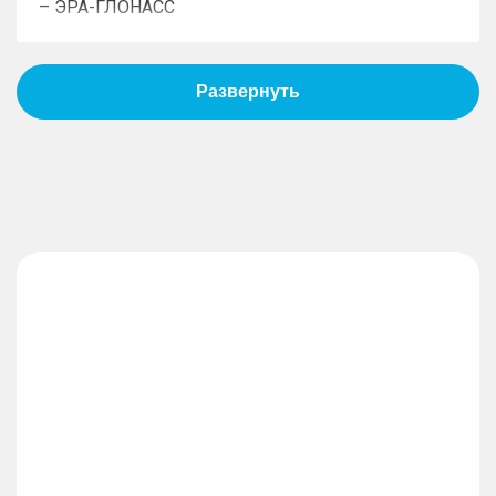
– ЭРА-ГЛОНАСС
Пассивная безопасность
– Подушки безопасности водителя
– Подушки безопасности пассажира
– Боковые передние подушки безопасности
– Оконные шторки безопасности
– Блокировка замков задних дверей
– Система крепления детских автокресел
Противоугонная система
– Дистанционный запуск двигателя
– Иммобилайзер
– Центральный замок