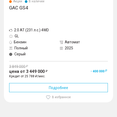
Акции
В наличии
GAC GS4
2.0 AT (231 л.с.) 4WD
GL
Бензин
Автомат
Полный
2025
Серый
3 849 000
цена от 3 449 000
- 400 000
Кредит от 25 788 ₽/мес.
Подробнее
В избранное
1
/
10