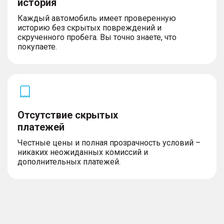
история
Каждый автомобиль имеет проверенную
историю без скрытых повреждений и
Освещение
скрученного пробега. Вы точно знаете, что
покупаете.
– Светодиодные фары
– Противотуманные фары
– Огни дневного хода
Комплектность
Отсутствие скрытых
платежей
– Запасное колесо
Честные цены и полная прозрачность условий –
никаких неожиданных комиссий и
дополнительных платежей.