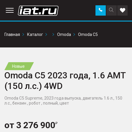
Заказать
Поиск
Доба
звонок
по
в
сайту
избр
Главная
Каталог
Omoda
Omoda C5
Новые
Omoda C5 2023 года, 1.6 AMT
(150 л.с.) 4WD
Omoda C5 Supreme, 2023 года выпуска, двигатель 1.6 л., 150
л.с., бензин , робот , полный, цвет
от
3 276 900