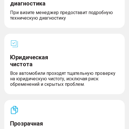
– Голосовое управление
диагностика
– Bluetooth
При визите менеджер предоставит подробную
– Мультифункциональное рулевое колесо
техническую диагностику
– Беспроводная зарядка для телефона
– Розетка 12V
– Электронная приборная панель
Салон и интерьер
Юридическая
чистота
– Кожаная обивка салона
– Кожаный руль
Все автомобили проходят тщательную проверку
– Люк
на юридическую чистоту, исключая риск
– Складывающееся заднее сидение
обременений и скрытых проблем.
– Передний центральный подлокотник
Экстерьер
– Размер дисков 18″
Прозрачная