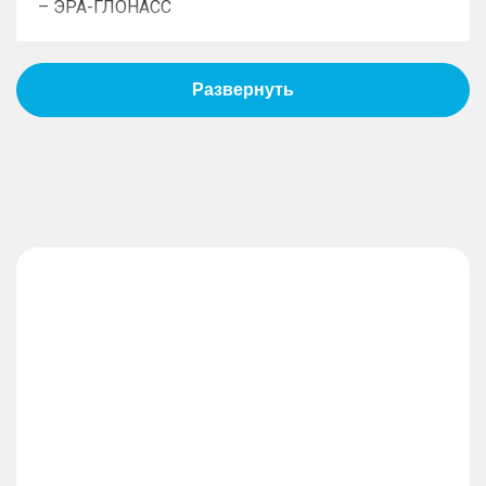
– ЭРА-ГЛОНАСС
Пассивная безопасность
– Подушки безопасности водителя
– Подушки безопасности пассажира
– Боковые передние подушки безопасности
– Оконные шторки безопасности
– Блокировка замков задних дверей
– Система крепления детских автокресел
Противоугонная система
– Дистанционный запуск двигателя
– Иммобилайзер
– Центральный замок