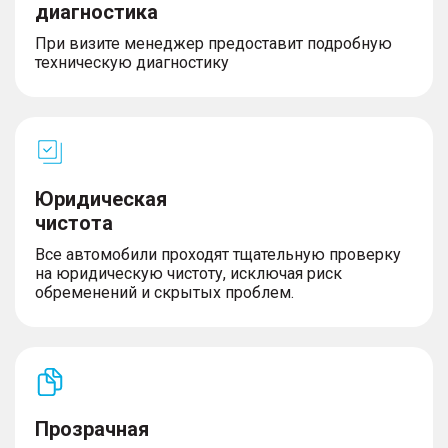
– Голосовое управление
диагностика
– Bluetooth
При визите менеджер предоставит подробную
– Мультифункциональное рулевое колесо
техническую диагностику
– Беспроводная зарядка для телефона
– Розетка 12V
– Электронная приборная панель
Салон и интерьер
Юридическая
чистота
– Кожаная обивка салона
– Кожаный руль
Все автомобили проходят тщательную проверку
– Люк
на юридическую чистоту, исключая риск
– Складывающееся заднее сидение
обременений и скрытых проблем.
– Передний центральный подлокотник
Экстерьер
– Размер дисков 18″
Прозрачная