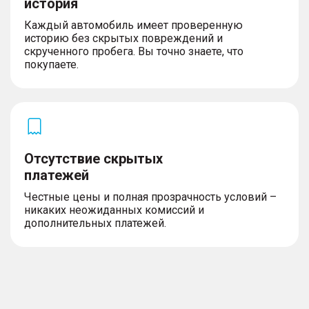
история
Каждый автомобиль имеет проверенную
историю без скрытых повреждений и
Освещение
скрученного пробега. Вы точно знаете, что
покупаете.
– Светодиодные фары
– Противотуманные фары
– Огни дневного хода
Комплектность
Отсутствие скрытых
платежей
– Запасное колесо
Честные цены и полная прозрачность условий –
никаких неожиданных комиссий и
дополнительных платежей.