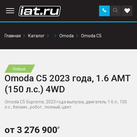
Заказать
Поиск
Доба
звонок
по
в
сайту
избр
Главная
Каталог
Omoda
Omoda C5
Новые
Omoda C5 2023 года, 1.6 AMT
(150 л.с.) 4WD
Omoda C5 Supreme, 2023 года выпуска, двигатель 1.6 л., 150
л.с., бензин , робот , полный, цвет
от
3 276 900