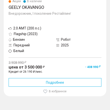
Акции
В наличии
GEELY OKAVANGO
Внедорожник, I поколение Рестайлинг
2.0 AMT (200 л.с.)
Flagship (2023)
Бензин
Робот
Передний
2025
Белый
3 908 990
цена от 3 500 000
- 408 990
Кредит от 26 190 ₽/мес.
Подробнее
В избранное
1
/
10