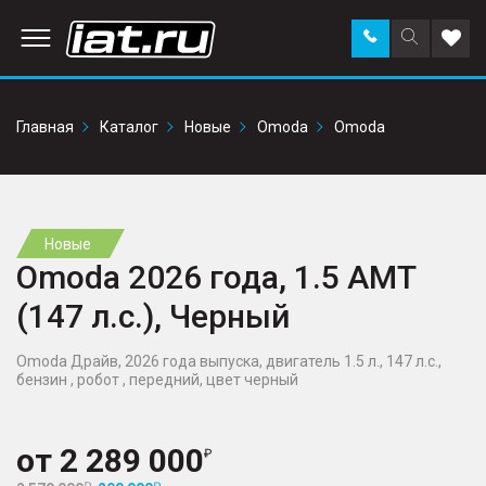
Заказать
Поиск
Доба
звонок
по
в
сайту
избр
Главная
Каталог
Новые
Omoda
Omoda
Новые
Omoda 2026 года, 1.5 AMT
(147 л.с.), Черный
Omoda Драйв, 2026 года выпуска, двигатель 1.5 л., 147 л.с.,
бензин , робот , передний, цвет черный
от
2 289 000