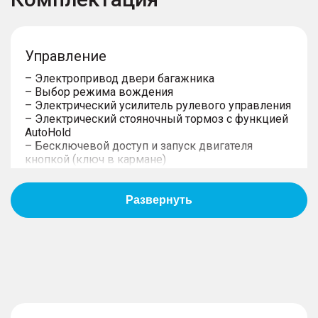
Управление
– Электропривод двери багажника
– Выбор режима вождения
– Электрический усилитель рулевого управления
– Электрический стояночный тормоз с функцией
AutoHold
– Бесключевой доступ и запуск двигателя
кнопкой (ключ в кармане)
– Центральный замок с дистанционным
управлением
Дизайн
– Атмосферная подсветка интерьера
– Окраска металлик (на выбор)
– Задний спортивный спойлер
– 18-дюймовые алюминиевые литые диски