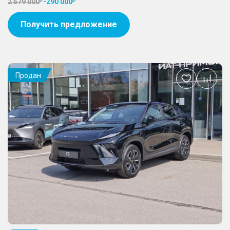
2 579 000
-
290 000
Получить предложение
Продан
Добавить
в
избранное