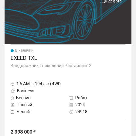
Еще 22 фото
В наличии
EXEED TXL
Внедорожник, I поколение Рестайлинг 2
1.6 AMT (194 л.с.) 4WD
Business
Бензин
Робот
Полный
2024
Белый
24918
2 398 000