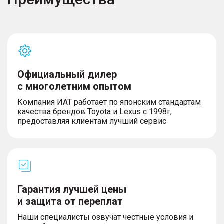
системы и устройства электропитания
– Мультимедийная система с сенсорным экраном
– Количество динамиков – 14
– Аудиосистема
– Интерфейс подключения мобильного телефона
к мультимедийной системе автомобиля
– Разъемы USB (Передний ряд – 2, Второй ряд –
Официальный дилер
2 и Третий ряд – 1)
с многолетним опытом
– Электрическая розетка 12В в багажнике
– Система вызова экстренных оперативных
Компания ИАТ работает по японским стандартам
служб
качества брендов Toyota и Lexus с 1998г,
предоставляя клиентам лучший сервис
Комфорт и безопасность
– Система контроля качества воздуха (AQS)
– Вентиляция второго ряда сидений
– Вентиляция третьего ряда сидений
Гарантия лучшей цены
– Багажная дверь с электроприводом
и защита от переплат
– Передние подушки безопасности (водителя и
пассажира)
Наши специалисты озвучат честные условия и