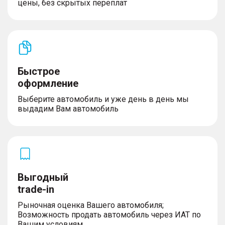
– Напоминание о непристегнутом ремне
цены, без скрытых переплат
безопасности переднего сиденья
– Регулировка по высоте ремня безопасности
передних сидений
– Предварительное натяжение ремней
безопасности передних сидений
– Электрическая противоугонная система
автомобиля
Быстрое
– Высокопрочная конструкция кузова
оформление
– Антикоррозийная защита
Выберите автомобиль и уже день в день мы
выдадим Вам автомобиль
ADAS (Системы помощи водителю)
– Функция удержания автомобиля на месте Auto
Hold
– Электронное переключение передач
Выгодный
– Интеллектуальная система Старт/Стоп
– Выбор режима движения: Экологичный /
trade-in
Спортивный /Комфортный /Для бездорожья /
Рыночная оценка Вашего автомобиля;
Индивидуальный
Возможность продать автомобиль через ИАТ по
– Адаптивный круиз-контроль с ассистентом
Вашим условиям