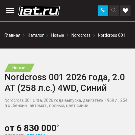
Заказать
Поиск
Доба
звонок
по
в
сайту
избр
Главная
Каталог
Новые
Nordcross
Nordcross 001
Новые
Nordcross 001 2026 года, 2.0
AT (258 л.с.) 4WD, Синий
Nordcross 001 Ultra, 2026 года выпуска, двигатель 1969 л., 254
л.с., бензин , автомат , полный, цвет синий
от
6 830 000