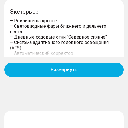
Экстерьер
– Рейлинги на крыше
– Светодиодные фары ближнего и дальнего
света
– Дневные ходовые огни "Северное сияние"
– Система адаптивного головного освещения
(AFS)
– Автоматический корректор
– Задержка выключения фар "Follow me home"
– Светодиодные задние комбинированные
фонари "Энергетический куб"
– Задний светодиодный противотуманный
фонарь
– Сдвижной люк в панорамной крыше
– Шумоизолирующие стёкла (передние боковые
стёкла)
– Электрообогрев форсунок омывателя
– Наружные зеркала заднего вида с
электрорегулировкой, подогревом и
складыванием
– Функция памяти наружных зеркал заднего