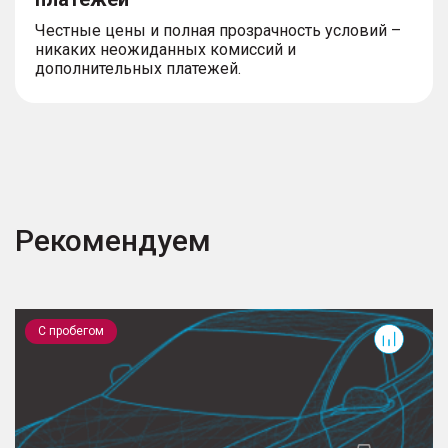
Честные цены и полная прозрачность условий –
никаких неожиданных комиссий и
дополнительных платежей.
Рекомендуем
X-Trail
X
С пробегом