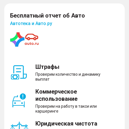
– Центральный замок
Бесплатный отчет об Авто
Автотека и Авто.ру
Помощь при вождении
– Бортовой компьютер
– Круиз-контроль
Штрафы
Комфорт
Проверим количество и динамику
выплат
– Усилитель руля
– Регулировка руля
Коммерческое
– Электростеклоподъемники передние и задние
– Электропривод зеркал
использование
Проверим на работу в такси или
каршеринге
Юридическая чистота
Управление климатом и обогрев