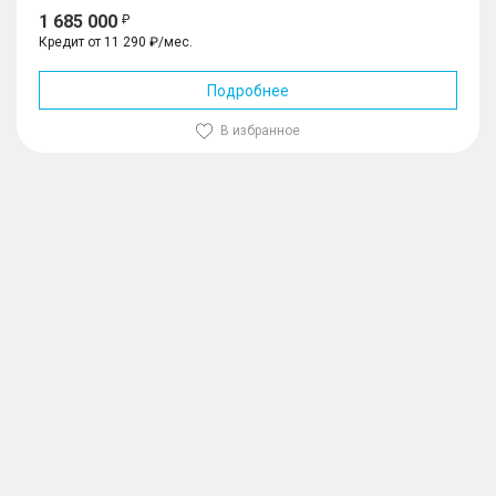
1 685 000
Кредит от 11 290 ₽/мес.
Подробнее
В избранное
1
/
10