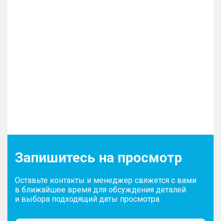
– Литые легкосплавные диски
– Размер дисков 16″
Освещение
– Галогенные фары
– Противотуманные фары
Комплектность
– 2 комплекта ключей
Запишитесь на просмотр
Оставьте контакты и менеджер свяжется с вами
в ближайшее время для обсуждения деталей
и выбора подходящий даты просмотра.