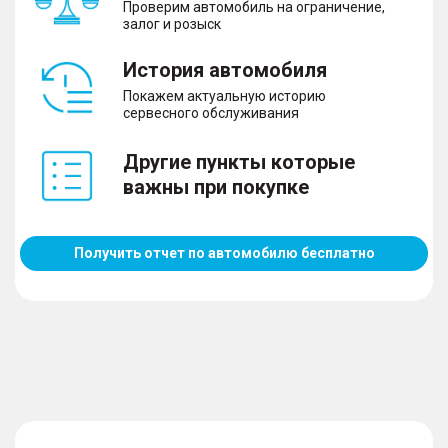
Проверим автомобиль на ограничение,
– Кондиционер
залог и розыск
– Климат-контроль 1-зонный
– Подогрев сидений водителя и пассажира
История автомобиля
– Обогрев зеркал
Покажем актуальную историю
сервесного обслуживания
Другие пункты которые
Мультимедиа и навигация
важны при покупке
– Hi-Fi
Получить отчет по автомобилю бесплатно
Салон и интерьер
– Тканевая обивка салона
– Складывающееся заднее сидение
Экстерьер