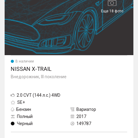
Еще 18 фото
В наличии
NISSAN X-TRAIL
Внедорожник, III поколение
2.0 CVT (144 л.с.) 4WD
SE+
Бензин
Вариатор
Полный
2017
Черный
149787