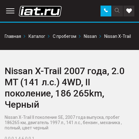
Заказать
Поиск
Доба
звонок
по
в
сайту
избр
Главная
Каталог
С пробегом
Nissan
Nissan X-Trail
Nissan X-Trail 2007 года, 2.0
MT (141 л.с.) 4WD, II
поколение, 186 265km,
Черный
Nissan X-Trail II поколение SE, 2007 года выпуска, пробег
186265 км, двигатель 1997 л., 141 л.с., бензин , механика ,
полный, цвет черный
0 0 0 1 4 6 0 0 1