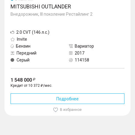
MITSUBISHI OUTLANDER
Внедорожник, III поколение Рестайлинг 2
2.0 CVT (146 л.с.)
Invite
Бензин
Вариатор
Передний
2017
Серый
114158
1 548 000
Кредит от 10 372 ₽/мес.
Подробнее
В избранное
1
/
10