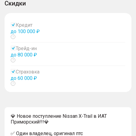
Скидки
Кредит
до 100 000 ₽
Показать
тултип
Трейд-ин
до 80 000 ₽
Показать
тултип
Страховка
до 60 000 ₽
Показать
тултип
💎 Новоe поступление Nissаn X-Trail в ИАТ
Пpимоpский!!!💎
✅ Один владелец, оригинал птс