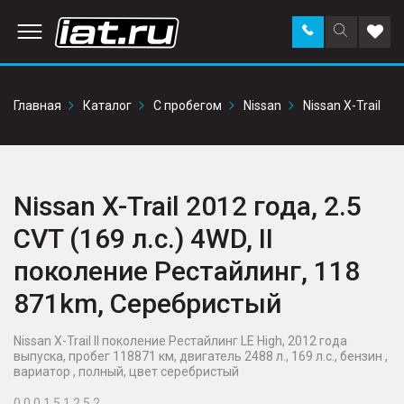
Заказать
Поиск
Доба
звонок
по
в
сайту
избр
Главная
Каталог
С пробегом
Nissan
Nissan X-Trail
Nissan X-Trail 2012 года, 2.5
CVT (169 л.с.) 4WD, II
поколение Рестайлинг, 118
871km, Серебристый
Nissan X-Trail II поколение Рестайлинг LE High, 2012 года
выпуска, пробег 118871 км, двигатель 2488 л., 169 л.с., бензин ,
вариатор , полный, цвет серебристый
0 0 0 1 5 1 2 5 2