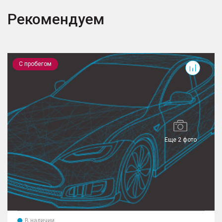
Рекомендуем
Outlander
J
С пробегом
Еще 2 фото
В наличии