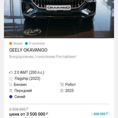
Еще 24 фото
Акции
В наличии
GEELY OKAVANGO
Внедорожник, I поколение Рестайлинг
2.0 AMT (200 л.с.)
Flagship (2023)
Бензин
Робот
Передний
2025
Синий
3 908 990
цена от 3 500 000
- 408 990