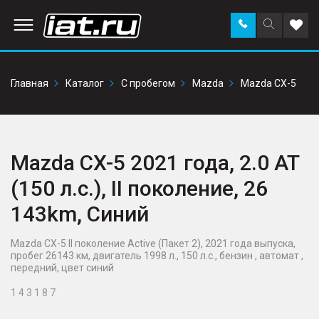
Заказать
Поиск
Доба
звонок
по
в
сайту
избр
Главная
Каталог
С пробегом
Mazda
Mazda CX-5
Mazda CX-5 2021 года, 2.0 AT
(150 л.с.), II поколение, 26
143km, Синий
Mazda CX-5 II поколение Active (Пакет 2), 2021 года выпуска,
пробег 26143 км, двигатель 1998 л., 150 л.с., бензин , автомат ,
передний, цвет синий
1 4 3 1 8 7