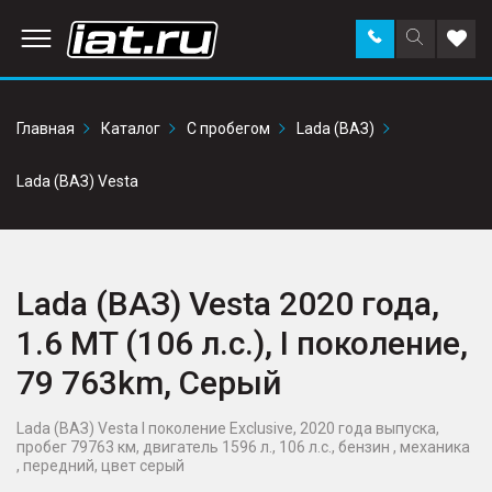
Заказать
Поиск
Доба
звонок
по
в
сайту
избр
Главная
Каталог
С пробегом
Lada (ВАЗ)
Lada (ВАЗ) Vesta
Lada (ВАЗ) Vesta 2020 года,
1.6 MT (106 л.с.), I поколение,
79 763km, Серый
Lada (ВАЗ) Vesta I поколение Exclusive, 2020 года выпуска,
пробег 79763 км, двигатель 1596 л., 106 л.с., бензин , механика
, передний, цвет серый