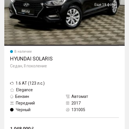
Еще 19 фото
В наличии
HYUNDAI SOLARIS
Седан, II поколение
1.6 AT (123 л.с.)
Elegance
Бензин
Автомат
Передний
2017
Черный
131005
1 048 000