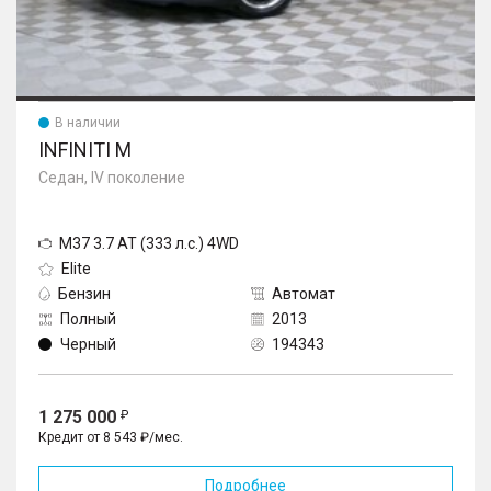
В наличии
INFINITI M
Седан, IV поколение
M37 3.7 AT (333 л.с.) 4WD
Elite
Бензин
Автомат
Полный
2013
Черный
194343
1 275 000
Кредит от 8 543 ₽/мес.
Подробнее