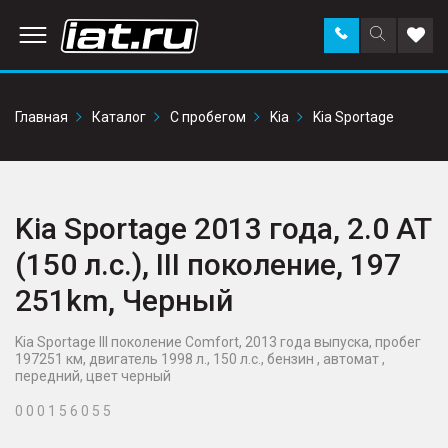
Заказать
Поиск
Доба
звонок
по
в
сайту
избр
Главная
Каталог
С пробегом
Kia
Kia Sportage
Kia Sportage 2013 года, 2.0 AT
(150 л.с.), III поколение, 197
251km, Черный
Kia Sportage III поколение Comfort, 2013 года выпуска, пробег
197251 км, двигатель 1998 л., 150 л.с., бензин , автомат ,
передний, цвет черный
0 0 0 1 5 6 0 5 5